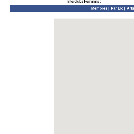
Interclubs Féminins :
Membres
|
Par Elo
|
Arbi