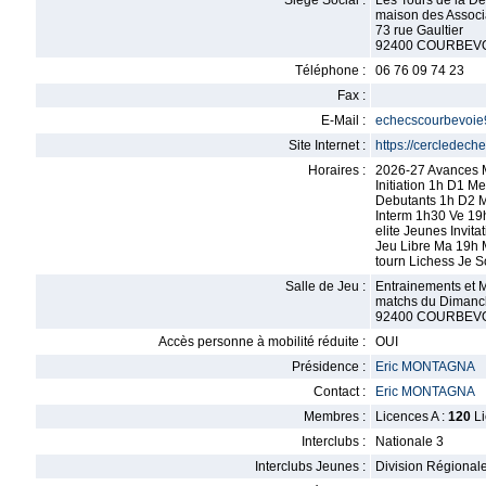
Siège Social :
Les Tours de la D
maison des Associa
73 rue Gaultier
92400 COURBEV
Téléphone :
06 76 09 74 23
Fax :
E-Mail :
echecscourbevoi
Site Internet :
https://cercledec
Horaires :
2026-27 Avances M
Initiation 1h D1 M
Debutants 1h D2 
Interm 1h30 Ve 19
elite Jeunes Invita
Jeu Libre Ma 19h 
tourn Lichess Je S
Salle de Jeu :
Entrainements et 
matchs du Dimanc
92400 COURBEV
Accès personne à mobilité réduite :
OUI
Présidence :
Eric MONTAGNA
Contact :
Eric MONTAGNA
Membres :
Licences A :
120
Li
Interclubs :
Nationale 3
Interclubs Jeunes :
Division Régional