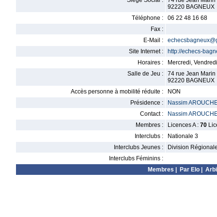
Siège Social :
74 rue Jean Marin
92220 BAGNEUX
Téléphone :
06 22 48 16 68
Fax :
E-Mail :
echecsbagneux@g
Site Internet :
http://echecs-bagn
Horaires :
Mercredi, Vendred
Salle de Jeu :
74 rue Jean Marin
92220 BAGNEUX
Accès personne à mobilité réduite :
NON
Présidence :
Nassim AROUCH
Contact :
Nassim AROUCH
Membres :
Licences A :
70
Lic
Interclubs :
Nationale 3
Interclubs Jeunes :
Division Régional
Interclubs Féminins :
Membres
|
Par Elo
|
Arbi