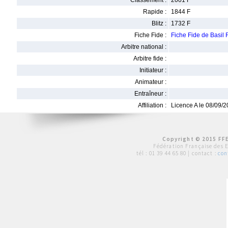
Classement :
2001 F
Rapide :
1844 F
Blitz :
1732 F
Fiche Fide :
Fiche Fide de Basil
Arbitre national :
Arbitre fide :
Initiateur :
Animateur :
Entraîneur :
Affiliation :
Licence A le 08/09/
Copyright © 2015 FFE
Fédération Française des 
tél :
01 39 44 65 80
| contact :
con