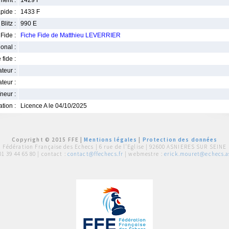
ment :
1429 F
pide :
1433 F
Blitz :
990 E
Fide :
Fiche Fide de Matthieu LEVERRIER
ional :
 fide :
iateur :
teur :
neur :
iation :
Licence A le 04/10/2025
Copyright © 2015 FFE |
Mentions légales
|
Protection des données
Fédération Française des Echecs |
6 rue de l'Eglise | 92600 ASNIERES SUR SEINE
01 39 44 65 80
| contact :
contact@ffechecs.fr
| webmestre :
erick.mouret@echecs.as