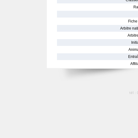
Classe
Ra
Fiche 
Arbitre nat
Arbitre
Init
Anima
Entraî
Affil
tél :