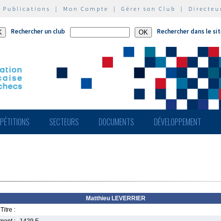
|
Publications
|
Mon Compte
|
Gérer son Club
|
Directeu
Rechercher un club
Rechercher dans le si
PÉTITIONS
SECTEURS
DOCUMENTS
DÉVELOPPEMENT
Matthieu LEVERRIER
Titre :