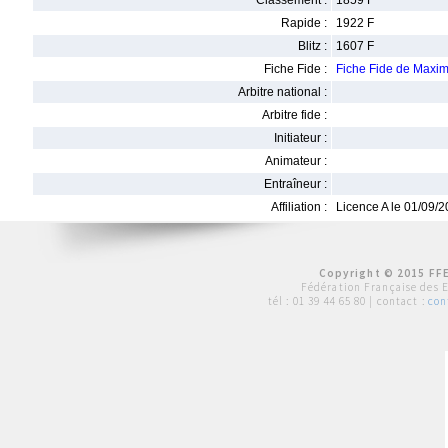
Classement :
1859 F
Rapide :
1922 F
Blitz :
1607 F
Fiche Fide :
Fiche Fide de Max
Arbitre national :
Arbitre fide :
Initiateur :
Animateur :
Entraîneur :
Affiliation :
Licence A le 01/09/
Copyright © 2015 FFE
Fédération Française des 
tél :
01 39 44 65 80
| contact :
con