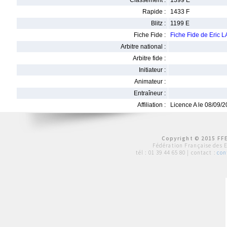
Classement :
1399 E
Rapide :
1433 F
Blitz :
1199 E
Fiche Fide :
Fiche Fide de Eric
Arbitre national :
Arbitre fide :
Initiateur :
Animateur :
Entraîneur :
Affiliation :
Licence A le 08/09/
Copyright © 2015 FFE
Fédération Française des 
tél :
01 39 44 65 80
| contact :
con