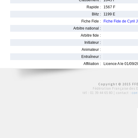
Classement :
1645 F
Rapide :
1567 F
Blitz :
1199 E
Fiche Fide :
Fiche Fide de Cyri
Arbitre national :
Arbitre fide :
Initiateur :
Animateur :
Entraîneur :
Affiliation :
Licence A le 01/09/
Copyright © 2015 FFE
Fédération Française des 
tél :
01 39 44 65 80
| contact :
con