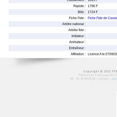
Classement :
1845 F
Rapide :
1796 F
Blitz :
1724 F
Fiche Fide :
Fiche Fide de Cas
Arbitre national :
Arbitre fide :
Initiateur :
Animateur :
Entraîneur :
Affiliation :
Licence A le 07/09/
Copyright © 2015 FFE
Fédération Française des 
tél :
01 39 44 65 80
| contact :
con