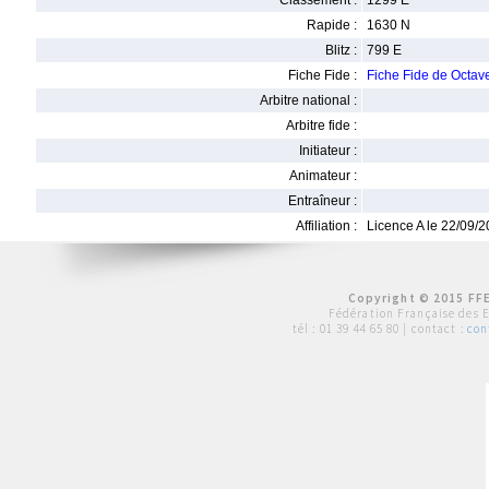
Classement :
1299 E
Rapide :
1630 N
Blitz :
799 E
Fiche Fide :
Fiche Fide de Octa
Arbitre national :
Arbitre fide :
Initiateur :
Animateur :
Entraîneur :
Affiliation :
Licence A le 22/09/
Copyright © 2015 FFE
Fédération Française des 
tél :
01 39 44 65 80
| contact :
con