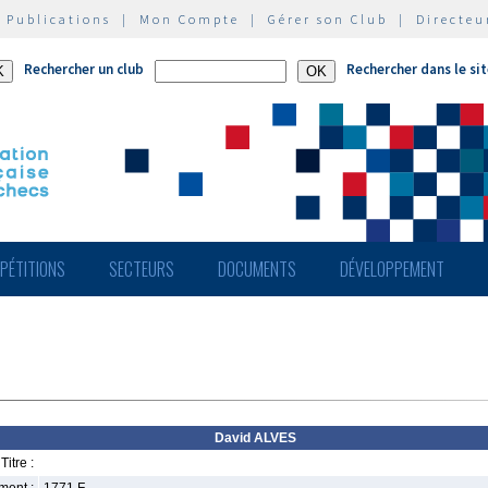
|
Publications
|
Mon Compte
|
Gérer son Club
|
Directeu
Rechercher un club
Rechercher dans le si
PÉTITIONS
SECTEURS
DOCUMENTS
DÉVELOPPEMENT
David ALVES
Titre :