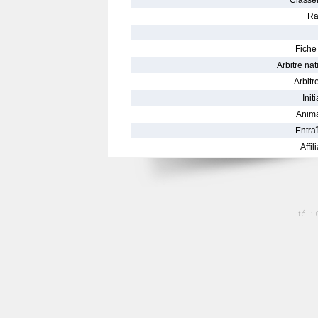
Classe
Ra
Fiche 
Arbitre nat
Arbitre
Init
Anima
Entraî
Affil
tél :