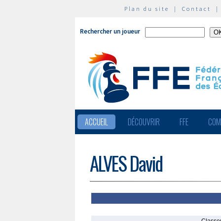
Plan du site
|
Contact
Rechercher un joueur
ACCUEIL
DÉCOUVRIR
FFE
COM
ALVES David