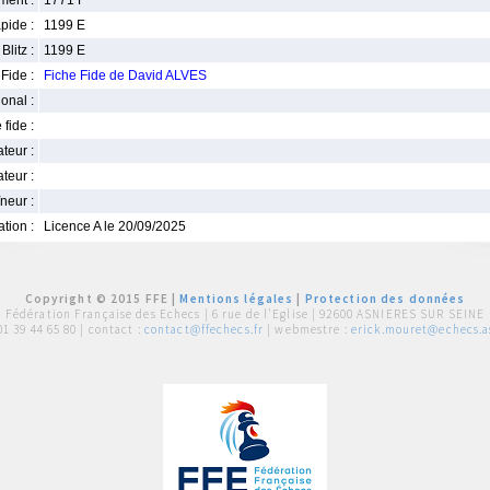
ment :
1771 F
pide :
1199 E
Blitz :
1199 E
Fide :
Fiche Fide de David ALVES
ional :
 fide :
iateur :
teur :
neur :
iation :
Licence A le 20/09/2025
Copyright © 2015 FFE |
Mentions légales
|
Protection des données
Fédération Française des Echecs |
6 rue de l'Eglise | 92600 ASNIERES SUR SEINE
01 39 44 65 80
| contact :
contact@ffechecs.fr
| webmestre :
erick.mouret@echecs.as