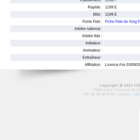
Classement :
1556 F
Rapide :
1199 E
Blitz :
1199 E
Fiche Fide :
Fiche Fide de Xing 
Arbitre national :
Arbitre fide :
Initiateur :
Animateur :
Entraîneur :
Affiliation :
Licence A le 03/09/
Copyright © 2015 FFE
Fédération Française des 
tél :
01 39 44 65 80
| contact :
con