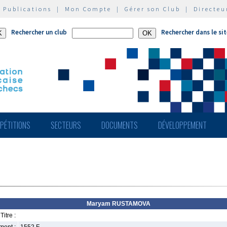
|
Publications
|
Mon Compte
|
Gérer son Club
|
Directeu
Rechercher un club
Rechercher dans le si
PÉTITIONS
SECTEURS
DOCUMENTS
DÉVELOPPEMENT
Maryam RUSTAMOVA
Titre :