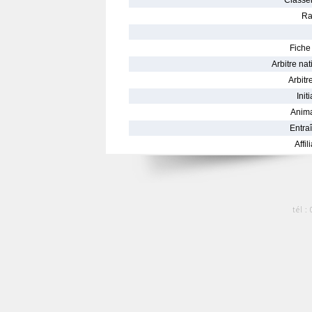
Classe
Ra
Fiche 
Arbitre nat
Arbitre
Init
Anima
Entraî
Affil
tél :