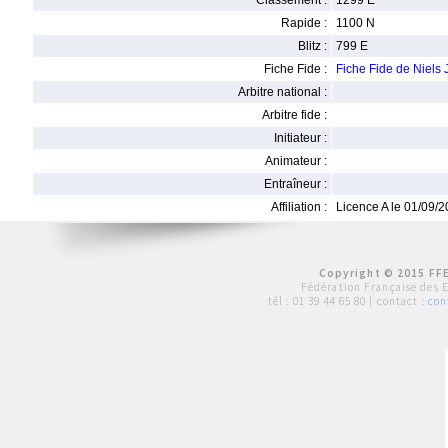
Classement :
1299 E
Rapide :
1100 N
Blitz :
799 E
Fiche Fide :
Fiche Fide de Niels
Arbitre national :
Arbitre fide :
Initiateur :
Animateur :
Entraîneur :
Affiliation :
Licence A le 01/09/
Copyright © 2015 FFE
Fédération Française des 
tél :
01 39 44 65 80
| contact :
con