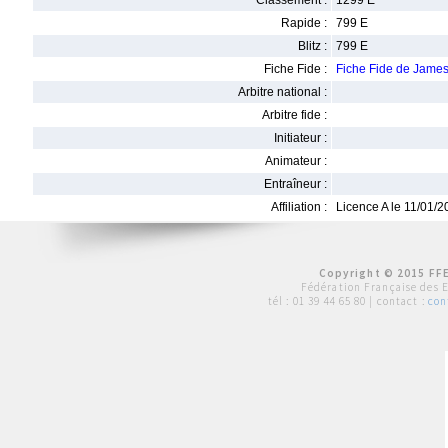
Classement :
1299 E
Rapide :
799 E
Blitz :
799 E
Fiche Fide :
Fiche Fide de Jam
Arbitre national :
Arbitre fide :
Initiateur :
Animateur :
Entraîneur :
Affiliation :
Licence A le 11/01/
Copyright © 2015 FFE
Fédération Française des 
tél :
01 39 44 65 80
| contact :
con