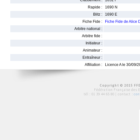
Classement :
1652 F
Rapide :
1690 N
Blitz :
1690 E
Fiche Fide :
Fiche Fide de Ali
Arbitre national :
Arbitre fide :
Initiateur :
Animateur :
Entraîneur :
Affiliation :
Licence A le 30/09/
Copyright © 2015 FFE
Fédération Française des 
tél :
01 39 44 65 80
| contact :
con