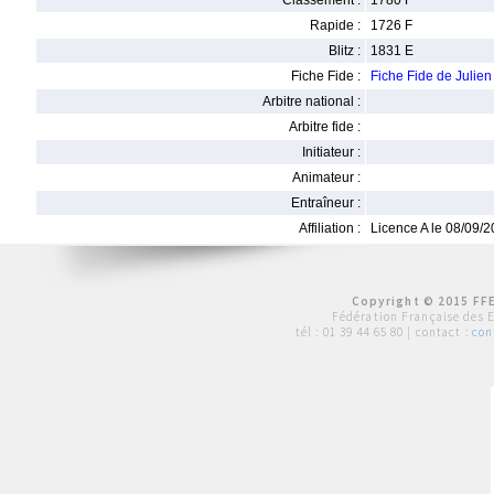
Classement :
1780 F
Rapide :
1726 F
Blitz :
1831 E
Fiche Fide :
Fiche Fide de Juli
Arbitre national :
Arbitre fide :
Initiateur :
Animateur :
Entraîneur :
Affiliation :
Licence A le 08/09/
Copyright © 2015 FFE
Fédération Française des 
tél :
01 39 44 65 80
| contact :
con