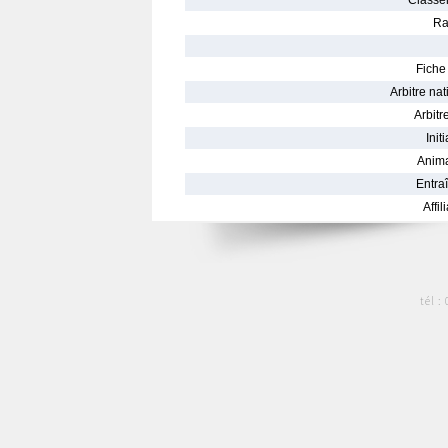
Classe
Ra
Fiche 
Arbitre nat
Arbitre
Init
Anima
Entraî
Affil
tél :