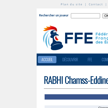
Plan du site
|
Contact
Rechercher un joueur
ACCUEIL
DÉCOUVRIR
FFE
COM
RABHI Chamss-Eddin