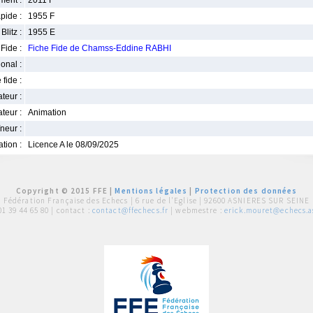
ment :
2011 F
pide :
1955 F
Blitz :
1955 E
Fide :
Fiche Fide de Chamss-Eddine RABHI
ional :
 fide :
iateur :
teur :
Animation
neur :
iation :
Licence A le 08/09/2025
Copyright © 2015 FFE |
Mentions légales
|
Protection des données
Fédération Française des Echecs |
6 rue de l'Eglise | 92600 ASNIERES SUR SEINE
01 39 44 65 80
| contact :
contact@ffechecs.fr
| webmestre :
erick.mouret@echecs.as