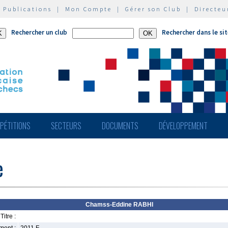
|
Publications
|
Mon Compte
|
Gérer son Club
|
Directeu
Rechercher un club
Rechercher dans le si
PÉTITIONS
SECTEURS
DOCUMENTS
DÉVELOPPEMENT
e
Chamss-Eddine RABHI
Titre :