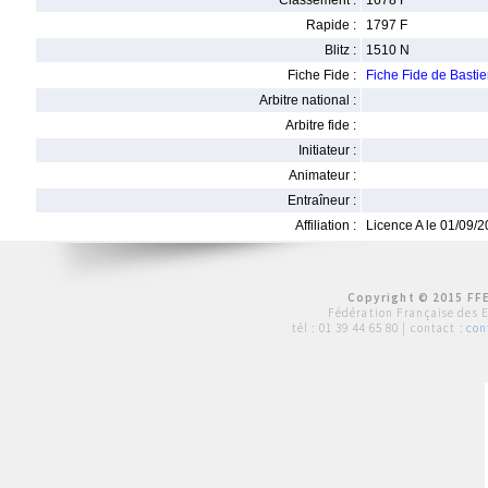
Classement :
1678 F
Rapide :
1797 F
Blitz :
1510 N
Fiche Fide :
Fiche Fide de Bast
Arbitre national :
Arbitre fide :
Initiateur :
Animateur :
Entraîneur :
Affiliation :
Licence A le 01/09/
Copyright © 2015 FFE
Fédération Française des 
tél :
01 39 44 65 80
| contact :
con