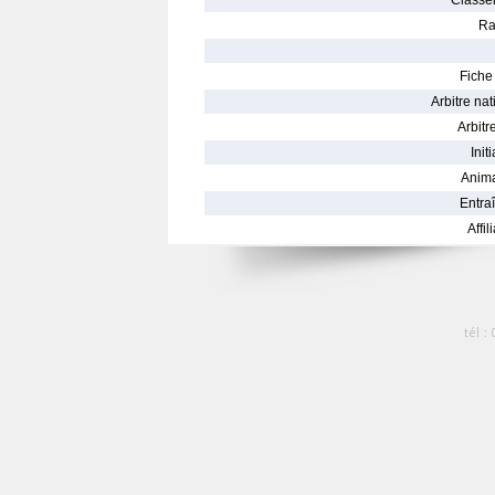
Classe
Ra
Fiche 
Arbitre nat
Arbitre
Init
Anima
Entraî
Affil
tél :