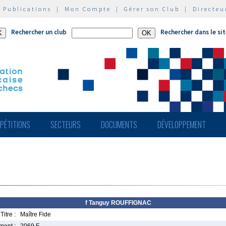
|
Publications
|
Mon Compte
|
Gérer son Club
|
Directeu
Rechercher un club
Rechercher dans le si
PÉTITIONS
SECTEURS
DOCUMENTS
DÉVELOPPEMENT
f Tanguy ROUFFIGNAC
Titre :
Maître Fide