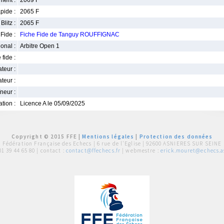
ment :
2069 F
pide :
2065 F
Blitz :
2065 F
Fide :
Fiche Fide de Tanguy ROUFFIGNAC
ional :
Arbitre Open 1
 fide :
iateur :
teur :
neur :
iation :
Licence A le 05/09/2025
Copyright © 2015 FFE |
Mentions légales
|
Protection des données
Fédération Française des Echecs |
6 rue de l'Eglise | 92600 ASNIERES SUR SEINE
01 39 44 65 80
| contact :
contact@ffechecs.fr
| webmestre :
erick.mouret@echecs.as