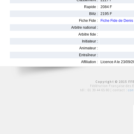
Classement :
2227 F
Rapide :
2084 F
Blitz :
2195 F
Fiche Fide :
Fiche Fide de Deni
Arbitre national :
Arbitre fide :
Initiateur :
Animateur :
Entraîneur :
Affiliation :
Licence A le 23/09/
Copyright © 2015 FFE
Fédération Française des 
tél :
01 39 44 65 80
| contact :
con