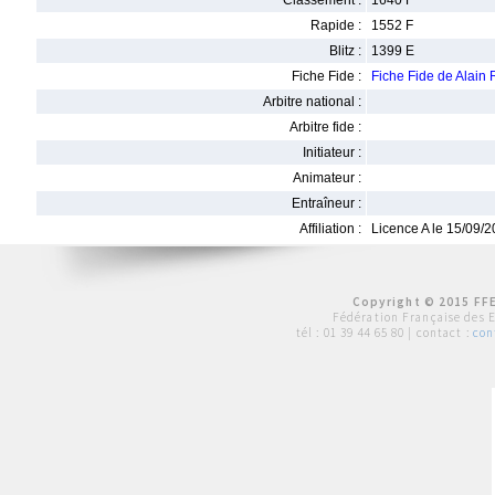
Classement :
1640 F
Rapide :
1552 F
Blitz :
1399 E
Fiche Fide :
Fiche Fide de Alai
Arbitre national :
Arbitre fide :
Initiateur :
Animateur :
Entraîneur :
Affiliation :
Licence A le 15/09/
Copyright © 2015 FFE
Fédération Française des 
tél :
01 39 44 65 80
| contact :
con