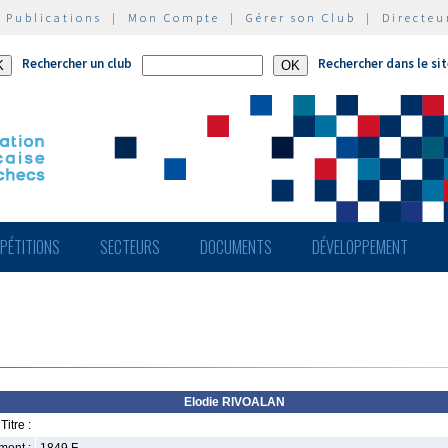
|
Publications
|
Mon Compte
|
Gérer son Club
|
Directeu
Rechercher un club
Rechercher dans le si
PÉTITIONS
SECTEURS
DOCUMENTS
DÉVELOPPEMENT
Elodie RIVOALAN
Titre :