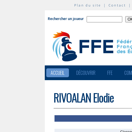
Plan du site
|
Contact
Rechercher un joueur
ACCUEIL
DÉCOUVRIR
FFE
COM
RIVOALAN Elodie