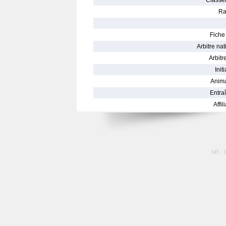
Classe
Ra
Fiche 
Arbitre nat
Arbitre
Init
Anima
Entraî
Affil
tél :