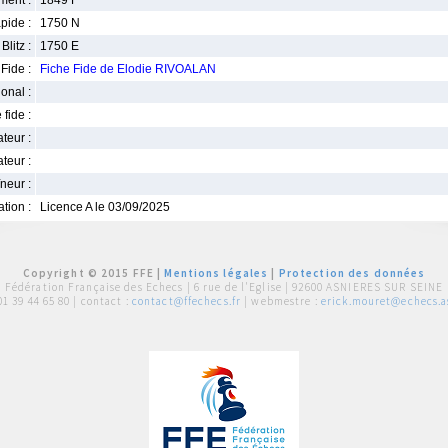
ment :
1849 F
pide :
1750 N
Blitz :
1750 E
Fide :
Fiche Fide de Elodie RIVOALAN
ional :
 fide :
iateur :
teur :
neur :
iation :
Licence A le 03/09/2025
Copyright © 2015 FFE |
Mentions légales
|
Protection des données
Fédération Française des Echecs |
6 rue de l'Eglise | 92600 ASNIERES SUR SEINE
01 39 44 65 80
| contact :
contact@ffechecs.fr
| webmestre :
erick.mouret@echecs.as