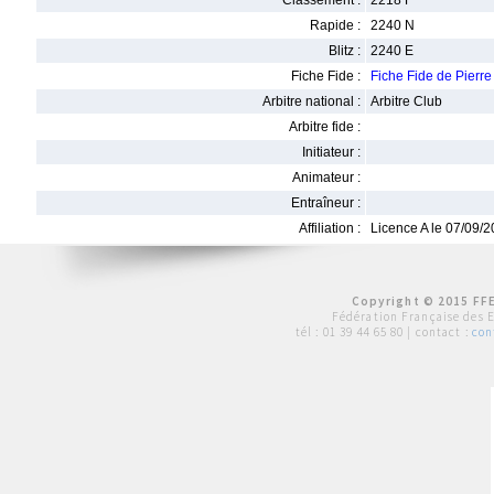
Classement :
2218 F
Rapide :
2240 N
Blitz :
2240 E
Fiche Fide :
Fiche Fide de Pier
Arbitre national :
Arbitre Club
Arbitre fide :
Initiateur :
Animateur :
Entraîneur :
Affiliation :
Licence A le 07/09/
Copyright © 2015 FFE
Fédération Française des 
tél :
01 39 44 65 80
| contact :
con