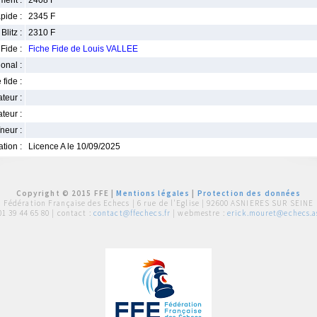
ment :
2408 F
pide :
2345 F
Blitz :
2310 F
Fide :
Fiche Fide de Louis VALLEE
ional :
 fide :
iateur :
teur :
neur :
iation :
Licence A le 10/09/2025
Copyright © 2015 FFE |
Mentions légales
|
Protection des données
Fédération Française des Echecs |
6 rue de l'Eglise | 92600 ASNIERES SUR SEINE
01 39 44 65 80
| contact :
contact@ffechecs.fr
| webmestre :
erick.mouret@echecs.as