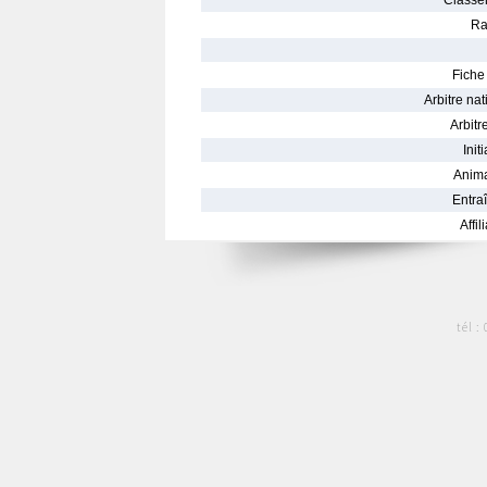
Classe
Ra
Fiche 
Arbitre nat
Arbitre
Init
Anima
Entraî
Affil
tél :