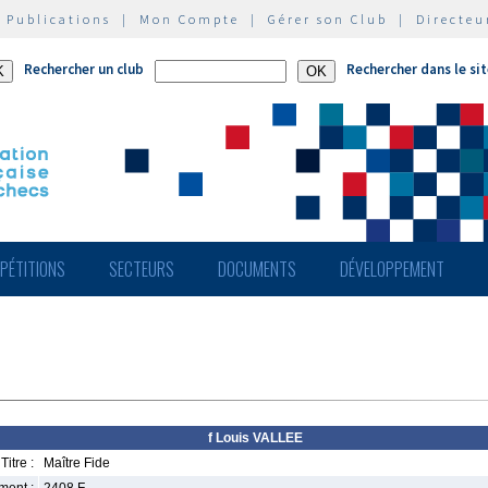
|
Publications
|
Mon Compte
|
Gérer son Club
|
Directeu
Rechercher un club
Rechercher dans le si
PÉTITIONS
SECTEURS
DOCUMENTS
DÉVELOPPEMENT
f Louis VALLEE
Titre :
Maître Fide