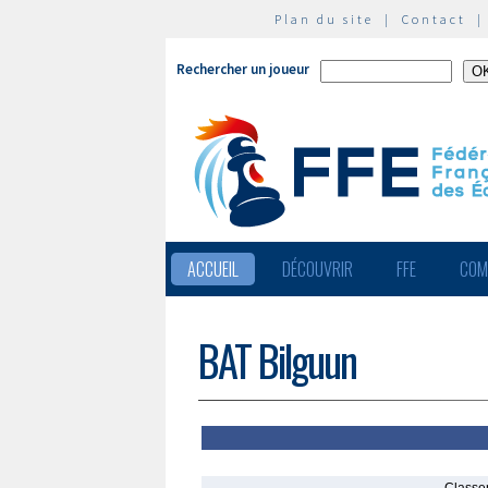
Plan du site
|
Contact
Rechercher un joueur
ACCUEIL
DÉCOUVRIR
FFE
COM
BAT Bilguun