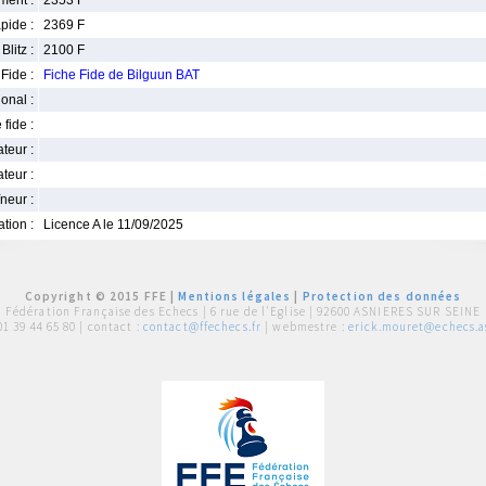
ment :
2353 F
pide :
2369 F
Blitz :
2100 F
Fide :
Fiche Fide de Bilguun BAT
ional :
 fide :
iateur :
teur :
neur :
iation :
Licence A le 11/09/2025
Copyright © 2015 FFE |
Mentions légales
|
Protection des données
Fédération Française des Echecs |
6 rue de l'Eglise | 92600 ASNIERES SUR SEINE
01 39 44 65 80
| contact :
contact@ffechecs.fr
| webmestre :
erick.mouret@echecs.as