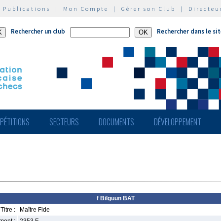
|
Publications
|
Mon Compte
|
Gérer son Club
|
Directeu
Rechercher un club
Rechercher dans le si
PÉTITIONS
SECTEURS
DOCUMENTS
DÉVELOPPEMENT
f Bilguun BAT
Titre :
Maître Fide