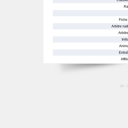
Classe
Ra
Fiche 
Arbitre nat
Arbitre
Init
Anima
Entraî
Affil
tél :