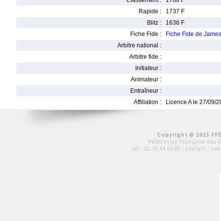
Classement :
1788 F
Rapide :
1737 F
Blitz :
1636 F
Fiche Fide :
Fiche Fide de Jame
Arbitre national :
Arbitre fide :
Initiateur :
Animateur :
Entraîneur :
Affiliation :
Licence A le 27/09/
Copyright © 2015 FFE
Fédération Française des 
tél :
01 39 44 65 80
| contact :
con