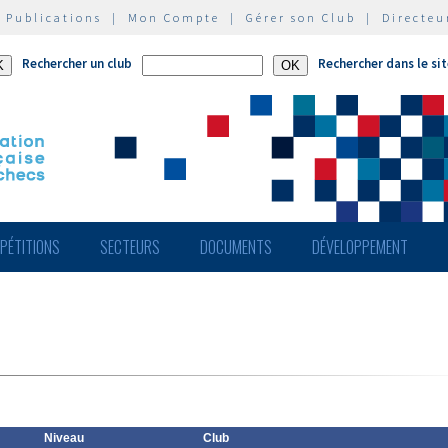
|
Publications
|
Mon Compte
|
Gérer son Club
|
Directeu
Rechercher un club
Rechercher dans le si
PÉTITIONS
SECTEURS
DOCUMENTS
DÉVELOPPEMENT
Niveau
Club