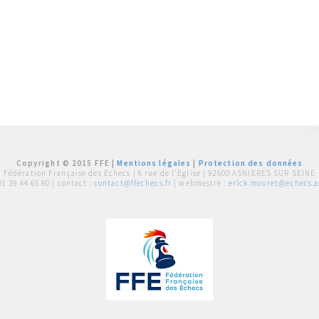
Copyright © 2015 FFE |
Mentions légales
|
Protection des données
Fédération Française des Echecs |
6 rue de l'Eglise | 92600 ASNIERES SUR SEINE
01 39 44 65 80
| contact :
contact@ffechecs.fr
| webmestre :
erick.mouret@echecs.as