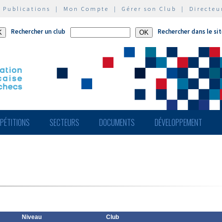
|
Publications
|
Mon Compte
|
Gérer son Club
|
Directeu
Rechercher un club
Rechercher dans le si
PÉTITIONS
SECTEURS
DOCUMENTS
DÉVELOPPEMENT
Niveau
Club