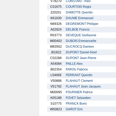
V78270
CONSTANT Theo
C01675
COURTOIS Regis
Z20201
DAMOTTE Quentin
K61630
DAUWE Emmanuel
N69326
DEGREMONT Philippe
A02924
DELBOE Francis
R03773
DEVEQUE Guillaume
W00402
DUBOIS Emmanuelle
W83562
DUCROCQ Damien
J01822
DUPONT Daniel-Noel
C02288
DUPONT Jean-Pierre
A54084
FAILLE Alex
B02354
FAROU Fabrice
L54069
FERRANT Quentin
V50888
FLAHAUT Clement
V51792
FLAHAUT Jean-Jacques
M00095
FOURNIER Patrice
K05188
FOVET Sebastien
S10775
FRANCK Boris
W50823
GAROT Eric