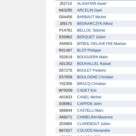
J52714
ALASHTAR Aasef
N63295
ARCELIN Gael
G04456
BARBAUT Michel
J09175
BEDNARCZYK Alfred
P14781
BELLOC Sidonie
E50962
BERQUET Julien
A56953
BITBOL-DELAVEYNE Maelan
R01487
BLOT Philippe
S52619
BOUGUERN Malic
A01352
BOUHALLEL Rabah
G57270
BOULET Frederic
E57658
BOULOGNE Christian
Y02356
BRACQ Christian
W79206
CADET Eric
A01833
CANEL Michel
E06961
CAPPON John
S66844
CASTELLI Marc
A69271
CHMIELINA Maxence
Z03969
CLAREBOUT Julien
B67627
COLOOS Alexandre