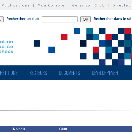
|
Publications
|
Mon Compte
|
Gérer son Club
|
Directeu
Rechercher un club
Rechercher dans le si
PÉTITIONS
SECTEURS
DOCUMENTS
DÉVELOPPEMENT
Niveau
Club