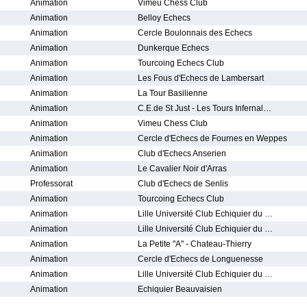
Animation
Vimeu Chess Club
Animation
Belloy Echecs
Animation
Cercle Boulonnais des Echecs
Animation
Dunkerque Echecs
Animation
Tourcoing Echecs Club
Animation
Les Fous d'Echecs de Lambersart
Animation
La Tour Basilienne
Animation
C.E.de St Just - Les Tours Infernal…
Animation
Vimeu Chess Club
Animation
Cercle d'Echecs de Fournes en Weppes
Animation
Club d'Echecs Anserien
Animation
Le Cavalier Noir d'Arras
Professorat
Club d'Echecs de Senlis
Animation
Tourcoing Echecs Club
Animation
Lille Université Club Echiquier du …
Animation
Lille Université Club Echiquier du …
Animation
La Petite "A" - Chateau-Thierry
Animation
Cercle d'Echecs de Longuenesse
Animation
Lille Université Club Echiquier du …
Animation
Echiquier Beauvaisien