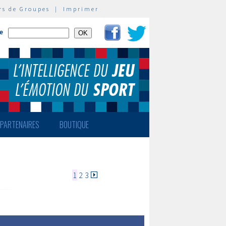
rs de Groupes
|
Imprimer
te
PARTENAIRES
BOUTIQUE
1
2
3