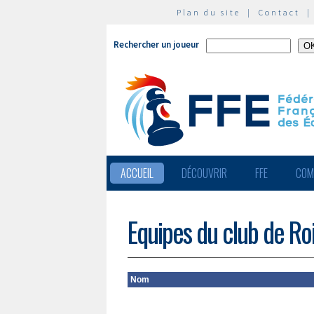
Plan du site
|
Contact
Rechercher un joueur
ACCUEIL
DÉCOUVRIR
FFE
COM
Equipes du club de Ro
Nom