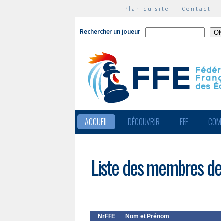
Plan du site
|
Contact
Rechercher un joueur
ACCUEIL
DÉCOUVRIR
FFE
COM
Liste des membres de
NrFFE
Nom et Prénom