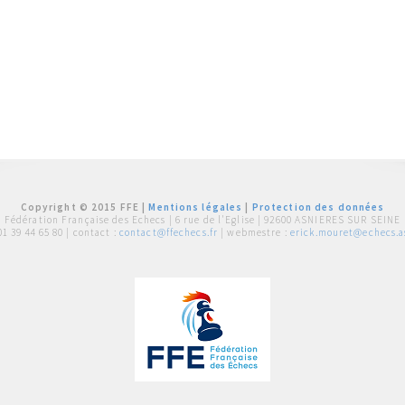
Copyright © 2015 FFE |
Mentions légales
|
Protection des données
Fédération Française des Echecs |
6 rue de l'Eglise | 92600 ASNIERES SUR SEINE
01 39 44 65 80
| contact :
contact@ffechecs.fr
| webmestre :
erick.mouret@echecs.as