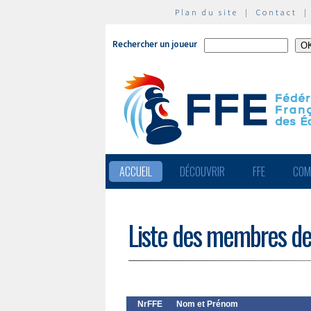
Plan du site
|
Contact
Rechercher un joueur
ACCUEIL
DÉCOUVRIR
FFE
COM
Liste des membres de
NrFFE
Nom et Prénom