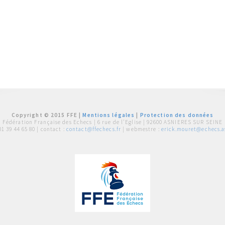
Copyright © 2015 FFE |
Mentions légales
|
Protection des données
Fédération Française des Echecs |
6 rue de l'Eglise | 92600 ASNIERES SUR SEINE
01 39 44 65 80
| contact :
contact@ffechecs.fr
| webmestre :
erick.mouret@echecs.as