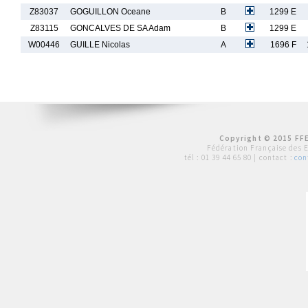
Z83037
GOGUILLON Oceane
B
1299 E
Z83115
GONCALVES DE SA Adam
B
1299 E
W00446
GUILLE Nicolas
A
1696 F
Copyright © 2015 FFE
Fédération Française des 
tél :
01 39 44 65 80
| contact :
con