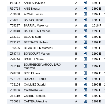
P62337
ANDESHA Milad
A
1399 E
R50714
ANIS Nessar
A
1399 E
Z83030
ARMATI Jonas
B
1299 E
Z83041
BARON Florian
B
1299 E
T65227
BARRIAL Maxence
A
1616 F
Z83040
BAUD'HUIN Esteban
B
1299 E
Z83121
BELOIN Stan
B
1299 E
Z83122
BERNARD Nathan
B
1299 E
T56505
BILAU HELIN Marceau
B
1299 E
Z78743
BONCOURT Manon
B
1299 E
Z78744
BOULET Noam
B
1299 E
BOURGEOIS VAROQUEAUX
Z83116
B
1299 E
Maelyne
Z78738
BRIE Ethane
B
1299 E
Y72106
BUFACCHI Louis
B
1299 E
Y72103
CAILLIEZ Gabriel
B
1299 E
Z83906
CARRARA Paul
B
1299 E
Z83119
CARRE Romarik
B
1299 E
Y70071
CATTEAU Antoine
A
1299 E