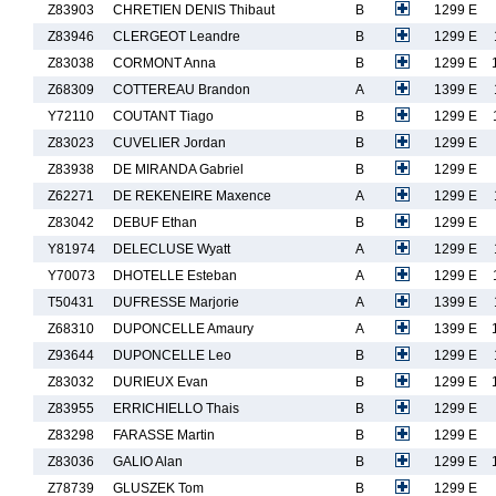
Z83903
CHRETIEN DENIS Thibaut
B
1299 E
Z83946
CLERGEOT Leandre
B
1299 E
Z83038
CORMONT Anna
B
1299 E
Z68309
COTTEREAU Brandon
A
1399 E
Y72110
COUTANT Tiago
B
1299 E
Z83023
CUVELIER Jordan
B
1299 E
Z83938
DE MIRANDA Gabriel
B
1299 E
Z62271
DE REKENEIRE Maxence
A
1299 E
Z83042
DEBUF Ethan
B
1299 E
Y81974
DELECLUSE Wyatt
A
1299 E
Y70073
DHOTELLE Esteban
A
1299 E
T50431
DUFRESSE Marjorie
A
1399 E
Z68310
DUPONCELLE Amaury
A
1399 E
Z93644
DUPONCELLE Leo
B
1299 E
Z83032
DURIEUX Evan
B
1299 E
Z83955
ERRICHIELLO Thais
B
1299 E
Z83298
FARASSE Martin
B
1299 E
Z83036
GALIO Alan
B
1299 E
Z78739
GLUSZEK Tom
B
1299 E