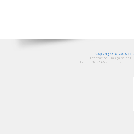
Copyright © 2015 FFE
Fédération Française des 
tél :
01 39 44 65 80
| contact :
con