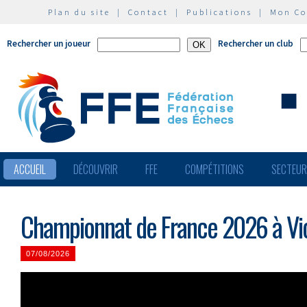
Plan du site
|
Contact
|
Publications
|
Mon C
Rechercher un joueur
Rechercher un club
ACCUEIL
DÉCOUVRIR
FFE
COMPÉTITIONS
SECTEU
Championnat de France 2026 à Vic
07/08/2026