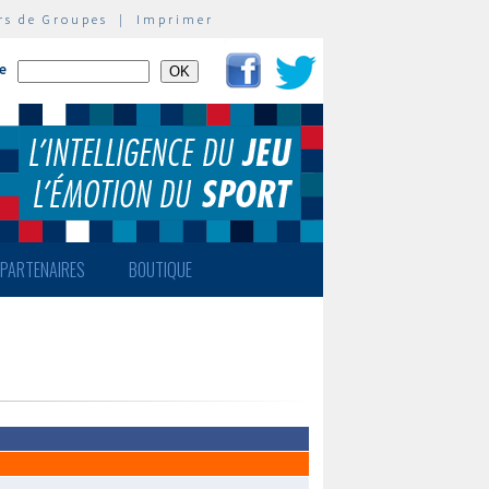
rs de Groupes
|
Imprimer
te
PARTENAIRES
BOUTIQUE