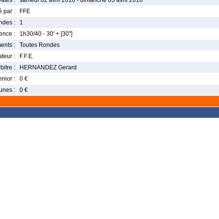
ates :
samedi 02 avril 2016 - dimanche 03 avril 2016
 par :
FFE
ndes :
1
nce :
1h30/40 - 30' + [30'']
ents :
Toutes Rondes
teur :
F.F.E.
bitre :
HERNANDEZ Gerard
enior :
0 €
unes :
0 €