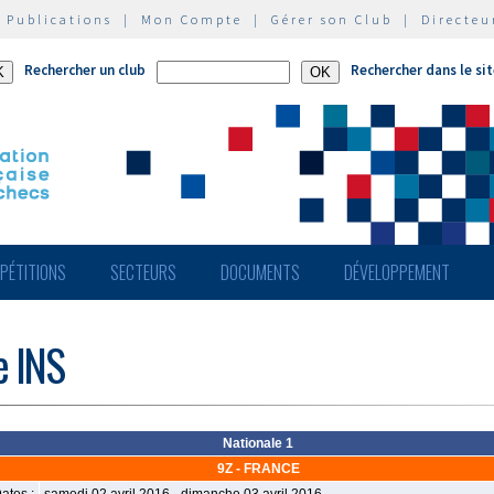
|
Publications
|
Mon Compte
|
Gérer son Club
|
Directeu
Rechercher un club
Rechercher dans le si
PÉTITIONS
SECTEURS
DOCUMENTS
DÉVELOPPEMENT
e INS
Nationale 1
9Z - FRANCE