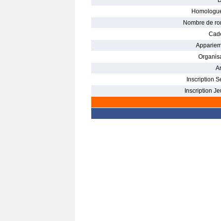
D
Homologué
Nombre de ro
Cade
Appariem
Organisa
Ar
Inscription S
Inscription Je