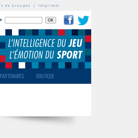
rs de Groupes
|
Imprimer
te
PARTENAIRES
BOUTIQUE