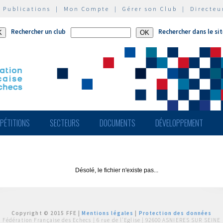
|
Publications
|
Mon Compte
|
Gérer son Club
|
Directeu
Rechercher un club
Rechercher dans le si
PÉTITIONS
SECTEURS
DOCUMENTS
DÉVELOPPEMENT
Désolé, le fichier n'existe pas...
Copyright © 2015 FFE |
Mentions légales
|
Protection des données
Fédération Française des Echecs |
6 rue de l'Eglise | 92600 ASNIERES SUR SEINE