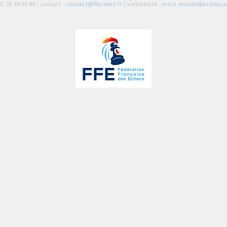
01 39 44 65 80
| contact :
contact@ffechecs.fr
| webmestre :
erick.mouret@echecs.as