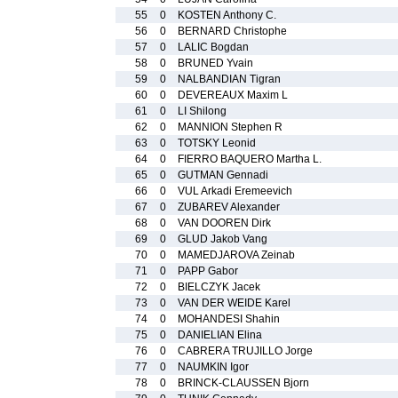
55
0
KOSTEN Anthony C.
56
0
BERNARD Christophe
57
0
LALIC Bogdan
58
0
BRUNED Yvain
59
0
NALBANDIAN Tigran
60
0
DEVEREAUX Maxim L
61
0
LI Shilong
62
0
MANNION Stephen R
63
0
TOTSKY Leonid
64
0
FIERRO BAQUERO Martha L.
65
0
GUTMAN Gennadi
66
0
VUL Arkadi Eremeevich
67
0
ZUBAREV Alexander
68
0
VAN DOOREN Dirk
69
0
GLUD Jakob Vang
70
0
MAMEDJAROVA Zeinab
71
0
PAPP Gabor
72
0
BIELCZYK Jacek
73
0
VAN DER WEIDE Karel
74
0
MOHANDESI Shahin
75
0
DANIELIAN Elina
76
0
CABRERA TRUJILLO Jorge
77
0
NAUMKIN Igor
78
0
BRINCK-CLAUSSEN Bjorn