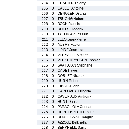
204
0
CHARDIN Thierry
205
0
GALLET Antoine
206
0
DENGLER Dijana
207
0
TRUONG Hubert
208
0
BOCK Francis
209
0
ROELS Frederik
210
0
TACHIKART Yassin
211
0
LEES Jean-Pierre
212
0
AUBRY Fabien
213
0
ILPIDE Jean-Luc
214
0
VERSAILLES Marc
215
0
VERSCHRAEGEN Thomas
216
0
SAATDJIAN Stephane
217
0
CADET Yves
218
0
DORLET Nicolas
219
0
HURN Robert
220
0
GIBSON John
221
0
GARLOPEAU Brigitte
222
0
GAVERIAUX Anthony
223
0
HUNT Daniel
224
0
PARAGLIOLA Gennaro
225
0
HERREBRECHT Pierre
226
0
ROUFFIGNAC Tanguy
227
0
AZZOUZ Belkhelfa
228
0
BENKHELIL Sarra