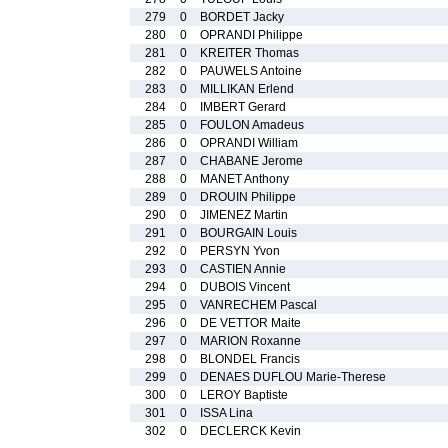
279
0
BORDET Jacky
280
0
OPRANDI Philippe
281
0
KREITER Thomas
282
0
PAUWELS Antoine
283
0
MILLIKAN Erlend
284
0
IMBERT Gerard
285
0
FOULON Amadeus
286
0
OPRANDI William
287
0
CHABANE Jerome
288
0
MANET Anthony
289
0
DROUIN Philippe
290
0
JIMENEZ Martin
291
0
BOURGAIN Louis
292
0
PERSYN Yvon
293
0
CASTIEN Annie
294
0
DUBOIS Vincent
295
0
VANRECHEM Pascal
296
0
DE VETTOR Maite
297
0
MARION Roxanne
298
0
BLONDEL Francis
299
0
DENAES DUFLOU Marie-Therese
300
0
LEROY Baptiste
301
0
ISSA Lina
302
0
DECLERCK Kevin