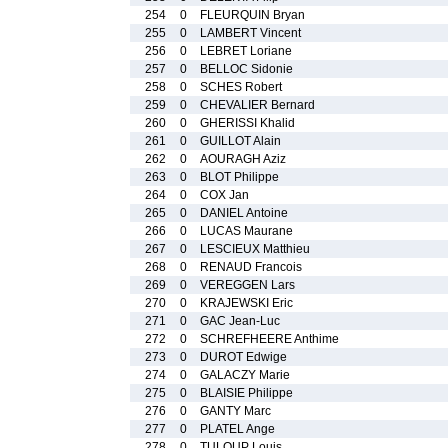
254
0
FLEURQUIN Bryan
255
0
LAMBERT Vincent
256
0
LEBRET Loriane
257
0
BELLOC Sidonie
258
0
SCHES Robert
259
0
CHEVALIER Bernard
260
0
GHERISSI Khalid
261
0
GUILLOT Alain
262
0
AOURAGH Aziz
263
0
BLOT Philippe
264
0
COX Jan
265
0
DANIEL Antoine
266
0
LUCAS Maurane
267
0
LESCIEUX Matthieu
268
0
RENAUD Francois
269
0
VEREGGEN Lars
270
0
KRAJEWSKI Eric
271
0
GAC Jean-Luc
272
0
SCHREFHEERE Anthime
273
0
DUROT Edwige
274
0
GALACZY Marie
275
0
BLAISIE Philippe
276
0
GANTY Marc
277
0
PLATEL Ange
278
0
TULOUP Louis