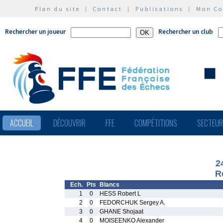
Plan du site
|
Contact
|
Publications
|
Mon C
Rechercher un joueur
Rechercher un club
ACCUEIL
DÉCOUVRIR
FFE
COMPÉTITIONS
SECTEU
2
R
Ech.
Pts
Blancs
1
0
HESS Robert L
2
0
FEDORCHUK Sergey A.
3
0
GHANE Shojaat
4
0
MOISEENKO Alexander