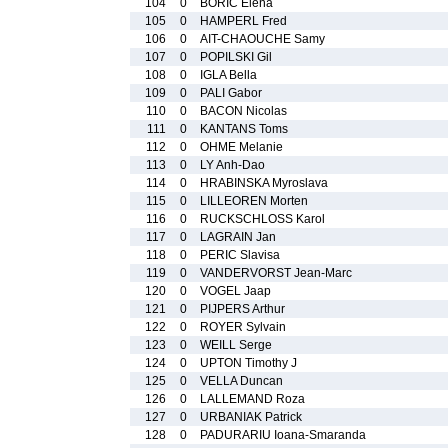
104
0
BORIC Elena
105
0
HAMPERL Fred
106
0
AIT-CHAOUCHE Samy
107
0
POPILSKI Gil
108
0
IGLA Bella
109
0
PALI Gabor
110
0
BACON Nicolas
111
0
KANTANS Toms
112
0
OHME Melanie
113
0
LY Anh-Dao
114
0
HRABINSKA Myroslava
115
0
LILLEOREN Morten
116
0
RUCKSCHLOSS Karol
117
0
LAGRAIN Jan
118
0
PERIC Slavisa
119
0
VANDERVORST Jean-Marc
120
0
VOGEL Jaap
121
0
PIJPERS Arthur
122
0
ROYER Sylvain
123
0
WEILL Serge
124
0
UPTON Timothy J
125
0
VELLA Duncan
126
0
LALLEMAND Roza
127
0
URBANIAK Patrick
128
0
PADURARIU Ioana-Smaranda