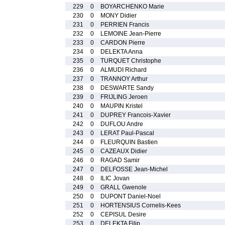
229
0
BOYARCHENKO Marie
230
0
MONY Didier
231
0
PERRIEN Francis
232
0
LEMOINE Jean-Pierre
233
0
CARDON Pierre
234
0
DELEKTA Anna
235
0
TURQUET Christophe
236
0
ALMUDI Richard
237
0
TRANNOY Arthur
238
0
DESWARTE Sandy
239
0
FRIJLING Jeroen
240
0
MAUPIN Kristel
241
0
DUPREY Francois-Xavier
242
0
DUFLOU Andre
243
0
LERAT Paul-Pascal
244
0
FLEURQUIN Bastien
245
0
CAZEAUX Didier
246
0
RAGAD Samir
247
0
DELFOSSE Jean-Michel
248
0
ILIC Jovan
249
0
GRALL Gwenole
250
0
DUPONT Daniel-Noel
251
0
HORTENSIUS Cornelis-Kees
252
0
CEPISUL Desire
253
0
DELEKTA Filip