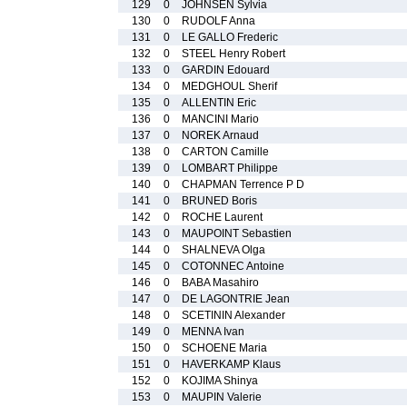
129
0
JOHNSEN Sylvia
130
0
RUDOLF Anna
131
0
LE GALLO Frederic
132
0
STEEL Henry Robert
133
0
GARDIN Edouard
134
0
MEDGHOUL Sherif
135
0
ALLENTIN Eric
136
0
MANCINI Mario
137
0
NOREK Arnaud
138
0
CARTON Camille
139
0
LOMBART Philippe
140
0
CHAPMAN Terrence P D
141
0
BRUNED Boris
142
0
ROCHE Laurent
143
0
MAUPOINT Sebastien
144
0
SHALNEVA Olga
145
0
COTONNEC Antoine
146
0
BABA Masahiro
147
0
DE LAGONTRIE Jean
148
0
SCETININ Alexander
149
0
MENNA Ivan
150
0
SCHOENE Maria
151
0
HAVERKAMP Klaus
152
0
KOJIMA Shinya
153
0
MAUPIN Valerie