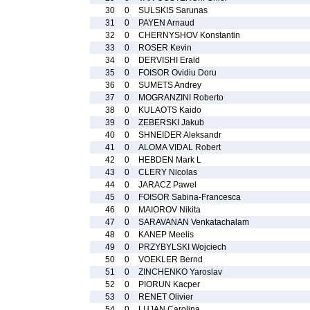
30
0
SULSKIS Sarunas
31
0
PAYEN Arnaud
32
0
CHERNYSHOV Konstantin
33
0
ROSER Kevin
34
0
DERVISHI Erald
35
0
FOISOR Ovidiu Doru
36
0
SUMETS Andrey
37
0
MOGRANZINI Roberto
38
0
KULAOTS Kaido
39
0
ZEBERSKI Jakub
40
0
SHNEIDER Aleksandr
41
0
ALOMA VIDAL Robert
42
0
HEBDEN Mark L
43
0
CLERY Nicolas
44
0
JARACZ Pawel
45
0
FOISOR Sabina-Francesca
46
0
MAIOROV Nikita
47
0
SARAVANAN Venkatachalam
48
0
KANEP Meelis
49
0
PRZYBYLSKI Wojciech
50
0
VOEKLER Bernd
51
0
ZINCHENKO Yaroslav
52
0
PIORUN Kacper
53
0
RENET Olivier
54
0
LUJAN Carolina