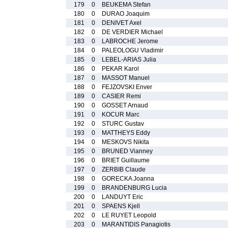
179
0
BEUKEMA Stefan
180
0
DURAO Joaquim
181
0
DENIVET Axel
182
0
DE VERDIER Michael
183
0
LABROCHE Jerome
184
0
PALEOLOGU Vladimir
185
0
LEBEL-ARIAS Julia
186
0
PEKAR Karol
187
0
MASSOT Manuel
188
0
FEJZOVSKI Enver
189
0
CASIER Remi
190
0
GOSSET Arnaud
191
0
KOCUR Marc
192
0
STURC Gustav
193
0
MATTHEYS Eddy
194
0
MESKOVS Nikita
195
0
BRUNED Vianney
196
0
BRIET Guillaume
197
0
ZERBIB Claude
198
0
GORECKA Joanna
199
0
BRANDENBURG Lucia
200
0
LANDUYT Eric
201
0
SPAENS Kjell
202
0
LE RUYET Leopold
203
0
MARANTIDIS Panagiotis