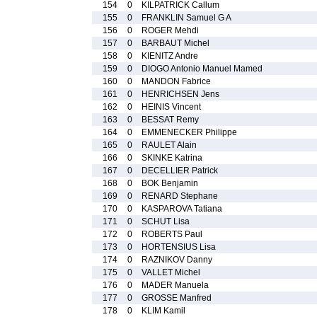
154
0
KILPATRICK Callum
155
0
FRANKLIN Samuel G A
156
0
ROGER Mehdi
157
0
BARBAUT Michel
158
0
KIENITZ Andre
159
0
DIOGO Antonio Manuel Mamed
160
0
MANDON Fabrice
161
0
HENRICHSEN Jens
162
0
HEINIS Vincent
163
0
BESSAT Remy
164
0
EMMENECKER Philippe
165
0
RAULET Alain
166
0
SKINKE Katrina
167
0
DECELLIER Patrick
168
0
BOK Benjamin
169
0
RENARD Stephane
170
0
KASPAROVA Tatiana
171
0
SCHUT Lisa
172
0
ROBERTS Paul
173
0
HORTENSIUS Lisa
174
0
RAZNIKOV Danny
175
0
VALLET Michel
176
0
MADER Manuela
177
0
GROSSE Manfred
178
0
KLIM Kamil