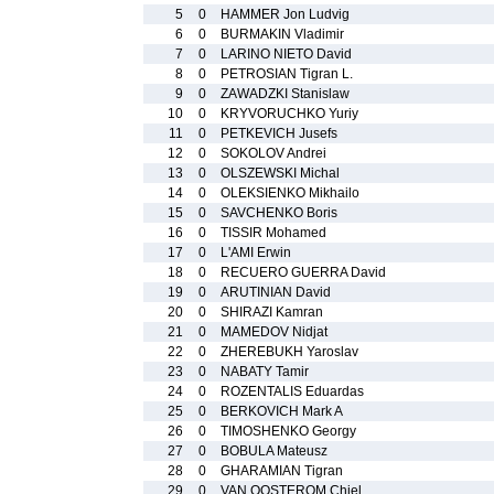
5
0
HAMMER Jon Ludvig
6
0
BURMAKIN Vladimir
7
0
LARINO NIETO David
8
0
PETROSIAN Tigran L.
9
0
ZAWADZKI Stanislaw
10
0
KRYVORUCHKO Yuriy
11
0
PETKEVICH Jusefs
12
0
SOKOLOV Andrei
13
0
OLSZEWSKI Michal
14
0
OLEKSIENKO Mikhailo
15
0
SAVCHENKO Boris
16
0
TISSIR Mohamed
17
0
L'AMI Erwin
18
0
RECUERO GUERRA David
19
0
ARUTINIAN David
20
0
SHIRAZI Kamran
21
0
MAMEDOV Nidjat
22
0
ZHEREBUKH Yaroslav
23
0
NABATY Tamir
24
0
ROZENTALIS Eduardas
25
0
BERKOVICH Mark A
26
0
TIMOSHENKO Georgy
27
0
BOBULA Mateusz
28
0
GHARAMIAN Tigran
29
0
VAN OOSTEROM Chiel