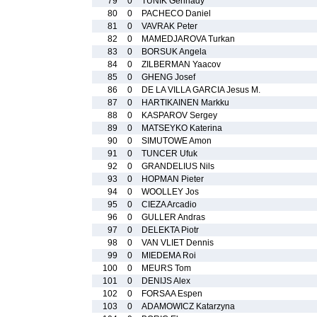
79
0
TUNIK Gennady
80
0
PACHECO Daniel
81
0
VAVRAK Peter
82
0
MAMEDJAROVA Turkan
83
0
BORSUK Angela
84
0
ZILBERMAN Yaacov
85
0
GHENG Josef
86
0
DE LA VILLA GARCIA Jesus M.
87
0
HARTIKAINEN Markku
88
0
KASPAROV Sergey
89
0
MATSEYKO Katerina
90
0
SIMUTOWE Amon
91
0
TUNCER Ufuk
92
0
GRANDELIUS Nils
93
0
HOPMAN Pieter
94
0
WOOLLEY Jos
95
0
CIEZA Arcadio
96
0
GULLER Andras
97
0
DELEKTA Piotr
98
0
VAN VLIET Dennis
99
0
MIEDEMA Roi
100
0
MEURS Tom
101
0
DENIJS Alex
102
0
FORSAA Espen
103
0
ADAMOWICZ Katarzyna