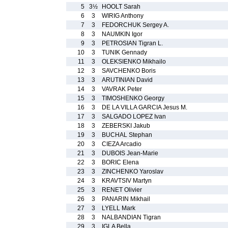
5
3½
HOOLT Sarah
6
3
WIRIG Anthony
7
3
FEDORCHUK Sergey A.
8
3
NAUMKIN Igor
9
3
PETROSIAN Tigran L.
10
3
TUNIK Gennady
11
3
OLEKSIENKO Mikhailo
12
3
SAVCHENKO Boris
13
3
ARUTINIAN David
14
3
VAVRAK Peter
15
3
TIMOSHENKO Georgy
16
3
DE LA VILLA GARCIA Jesus M.
17
3
SALGADO LOPEZ Ivan
18
3
ZEBERSKI Jakub
19
3
BUCHAL Stephan
20
3
CIEZA Arcadio
21
3
DUBOIS Jean-Marie
22
3
BORIC Elena
23
3
ZINCHENKO Yaroslav
24
3
KRAVTSIV Martyn
25
3
RENET Olivier
26
3
PANARIN Mikhail
27
3
LYELL Mark
28
3
NALBANDIAN Tigran
29
3
IGLA Bella