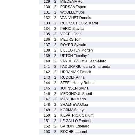
129
2
MIEDEMA Roi
130
2
FORSAA Espen
131
2
WOOLLEY Jos
132
2
VAN VLIET Dennis
133
2
RUCKSCHLOSS Karol
134
2
PERIC Slavisa
135
2
VOGEL Jaap
136
2
MEURS Tom
137
2
ROYER Sylvain
138
2
LILLEOREN Morten
139
2
UPTON Timothy J
140
2
VANDERVORST Jean-Marc
141
2
PADURARIU Ioana-Smaranda
142
2
URBANIAK Patrick
143
2
RUDOLF Anna
144
2
STEEL Henry Robert
145
2
JOHNSEN Sylvia
146
2
MEDGHOUL Sherif
147
2
MANCINI Mario
148
2
SHALNEVA Olga
149
2
KOJIMA Shinya
150
2
KILPATRICK Callum
151
2
LE GALLO Frederic
152
2
GARDIN Edouard
153
2
ROCHE Laurent