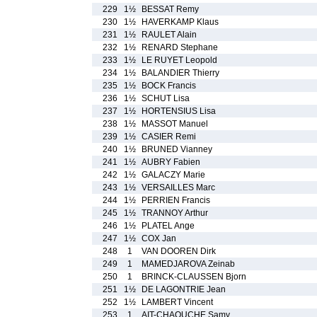
229
1½
BESSAT Remy
230
1½
HAVERKAMP Klaus
231
1½
RAULET Alain
232
1½
RENARD Stephane
233
1½
LE RUYET Leopold
234
1½
BALANDIER Thierry
235
1½
BOCK Francis
236
1½
SCHUT Lisa
237
1½
HORTENSIUS Lisa
238
1½
MASSOT Manuel
239
1½
CASIER Remi
240
1½
BRUNED Vianney
241
1½
AUBRY Fabien
242
1½
GALACZY Marie
243
1½
VERSAILLES Marc
244
1½
PERRIEN Francis
245
1½
TRANNOY Arthur
246
1½
PLATEL Ange
247
1½
COX Jan
248
1
VAN DOOREN Dirk
249
1
MAMEDJAROVA Zeinab
250
1
BRINCK-CLAUSSEN Bjorn
251
1½
DE LAGONTRIE Jean
252
1½
LAMBERT Vincent
253
1
AIT-CHAOUCHE Samy