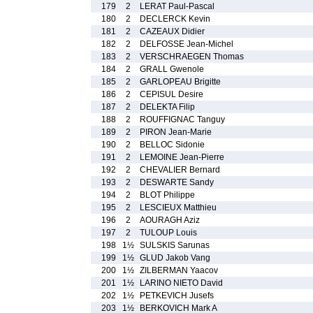
179
2
LERAT Paul-Pascal
180
2
DECLERCK Kevin
181
2
CAZEAUX Didier
182
2
DELFOSSE Jean-Michel
183
2
VERSCHRAEGEN Thomas
184
2
GRALL Gwenole
185
2
GARLOPEAU Brigitte
186
2
CEPISUL Desire
187
2
DELEKTA Filip
188
2
ROUFFIGNAC Tanguy
189
2
PIRON Jean-Marie
190
2
BELLOC Sidonie
191
2
LEMOINE Jean-Pierre
192
2
CHEVALIER Bernard
193
2
DESWARTE Sandy
194
2
BLOT Philippe
195
2
LESCIEUX Matthieu
196
2
AOURAGH Aziz
197
2
TULOUP Louis
198
1½
SULSKIS Sarunas
199
1½
GLUD Jakob Vang
200
1½
ZILBERMAN Yaacov
201
1½
LARINO NIETO David
202
1½
PETKEVICH Jusefs
203
1½
BERKOVICH Mark A