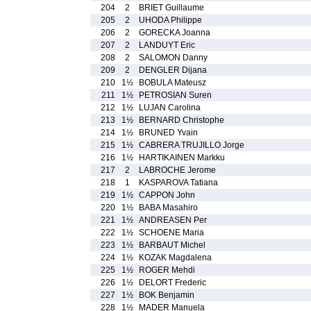
204
2
BRIET Guillaume
205
2
UHODA Philippe
206
2
GORECKA Joanna
207
2
LANDUYT Eric
208
2
SALOMON Danny
209
2
DENGLER Dijana
210
1½
BOBULA Mateusz
211
1½
PETROSIAN Suren
212
1½
LUJAN Carolina
213
1½
BERNARD Christophe
214
1½
BRUNED Yvain
215
1½
CABRERA TRUJILLO Jorge
216
1½
HARTIKAINEN Markku
217
2
LABROCHE Jerome
218
1
KASPAROVA Tatiana
219
1½
CAPPON John
220
1½
BABA Masahiro
221
1½
ANDREASEN Per
222
1½
SCHOENE Maria
223
1½
BARBAUT Michel
224
1½
KOZAK Magdalena
225
1½
ROGER Mehdi
226
1½
DELORT Frederic
227
1½
BOK Benjamin
228
1½
MADER Manuela