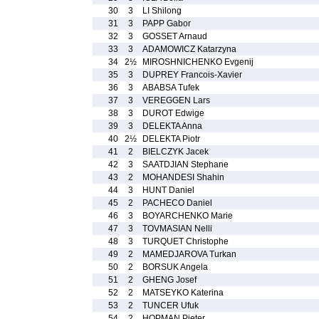
30
3
LI Shilong
31
3
PAPP Gabor
32
3
GOSSET Arnaud
33
3
ADAMOWICZ Katarzyna
34
2½
MIROSHNICHENKO Evgenij
35
3
DUPREY Francois-Xavier
36
3
ABABSA Tufek
37
3
VEREGGEN Lars
38
3
DUROT Edwige
39
3
DELEKTA Anna
40
2½
DELEKTA Piotr
41
2
BIELCZYK Jacek
42
3
SAATDJIAN Stephane
43
2
MOHANDESI Shahin
44
3
HUNT Daniel
45
2
PACHECO Daniel
46
3
BOYARCHENKO Marie
47
3
TOVMASIAN Nelli
48
3
TURQUET Christophe
49
2
MAMEDJAROVA Turkan
50
2
BORSUK Angela
51
2
GHENG Josef
52
2
MATSEYKO Katerina
53
2
TUNCER Ufuk
54
2
HOPMAN Pieter