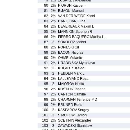
79
2½
ZUBAREV Alexander
80
2½
PIORUN Kacper
81
2½
BIJAOUI Manuel
82
2½
VAN DER WEIDE Karel
83
2½
DANIELIAN Elina
84
2½
DEVEREAUX Maxim L
85
2½
MANNION Stephen R
86
2½
FIERRO BAQUERO Martha L.
87
2
SOKOLOV Andrei
88
2½
POPILSKI Gil
89
2½
BACON Nicolas
90
2½
OHME Melanie
91
2½
HRABINSKA Myroslava
92
2
KULAOTS Kaido
93
2
HEBDEN Mark L
94
2½
LALLEMAND Roza
95
2
MAIOROV Nikita
96
2½
KOSTIUK Tatiana
97
2½
CARTON Camille
98
2½
CHAPMAN Terrence P D
99
2½
BRUNED Boris
100
2
KASPAROV Sergey
101
2
SIMUTOWE Amon
102
2½
SCETININ Alexander
103
2
ZAWADZKI Stanislaw