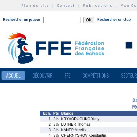
Plan du site
|
Contact
|
Publications
|
Mon C
Rechercher un joueur
Rechercher un club
ACCUEIL
DÉCOUVRIR
FFE
COMPÉTITIONS
SECTEU
2
R
Ech.
Pts
Blancs
1
3½
KRYVORUCHKO Yuriy
2
3½
LUTHER Thomas
3
3½
KANEP Meelis
4
3½
CHERNYSHOV Konstantin