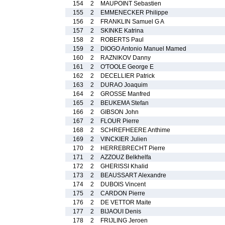
154
2
MAUPOINT Sebastien
155
2
EMMENECKER Philippe
156
2
FRANKLIN Samuel G A
157
2
SKINKE Katrina
158
2
ROBERTS Paul
159
2
DIOGO Antonio Manuel Mamed
160
2
RAZNIKOV Danny
161
2
O'TOOLE George E
162
2
DECELLIER Patrick
163
2
DURAO Joaquim
164
2
GROSSE Manfred
165
2
BEUKEMA Stefan
166
2
GIBSON John
167
2
FLOUR Pierre
168
2
SCHREFHEERE Anthime
169
2
VINCKIER Julien
170
2
HERREBRECHT Pierre
171
2
AZZOUZ Belkhelfa
172
2
GHERISSI Khalid
173
2
BEAUSSART Alexandre
174
2
DUBOIS Vincent
175
2
CARDON Pierre
176
2
DE VETTOR Maite
177
2
BIJAOUI Denis
178
2
FRIJLING Jeroen