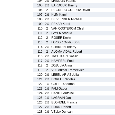
104
2½
MANDON Fabrice
105
2½
BARDOUX Thierry
106
2
RECUERO GUERRA David
107
2½
KLIM Kamil
108
2½
DE VERDIER Michael
109
2½
PEKAR Karol
110
2
VAN OOSTEROM Chiel
111
2
PAYEN Arnaud
112
2
ROSER Kevin
113
2
FOISOR Ovidiu Doru
114
2½
CHARDIN Thierry
115
2
ALOMA VIDAL Robert
116
2½
TACHIKART Yassin
117
2½
HAMPERL Fred
118
2
ZOZULIA Anna
119
2
VUL Arkadi Eremeevich
120
2½
LEBEL-ARIAS Julia
121
2½
DORLET Nicolas
122
1½
GULLER Andras
123
1½
PALI Gabor
124
2½
DANIEL Antoine
125
1½
LAGRAIN Jan
126
2½
BLONDEL Francis
127
2½
HURN Robert
128
1½
VELLA Duncan