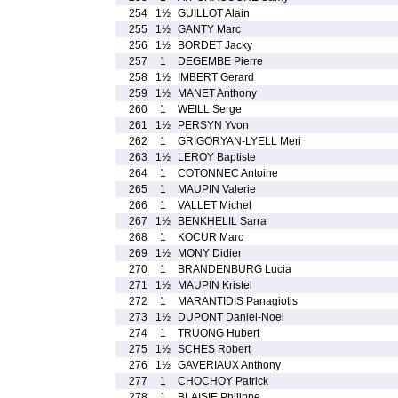
254
1½
GUILLOT Alain
255
1½
GANTY Marc
256
1½
BORDET Jacky
257
1
DEGEMBE Pierre
258
1½
IMBERT Gerard
259
1½
MANET Anthony
260
1
WEILL Serge
261
1½
PERSYN Yvon
262
1
GRIGORYAN-LYELL Meri
263
1½
LEROY Baptiste
264
1
COTONNEC Antoine
265
1
MAUPIN Valerie
266
1
VALLET Michel
267
1½
BENKHELIL Sarra
268
1
KOCUR Marc
269
1½
MONY Didier
270
1
BRANDENBURG Lucia
271
1½
MAUPIN Kristel
272
1
MARANTIDIS Panagiotis
273
1½
DUPONT Daniel-Noel
274
1
TRUONG Hubert
275
1½
SCHES Robert
276
1½
GAVERIAUX Anthony
277
1
CHOCHOY Patrick
278
1
BLAISIE Philippe