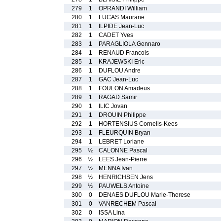
279
1
OPRANDI William
280
1
LUCAS Maurane
281
1
ILPIDE Jean-Luc
282
1
CADET Yves
283
1
PARAGLIOLA Gennaro
284
1
RENAUD Francois
285
1
KRAJEWSKI Eric
286
1
DUFLOU Andre
287
1
GAC Jean-Luc
288
1
FOULON Amadeus
289
1
RAGAD Samir
290
1
ILIC Jovan
291
1
DROUIN Philippe
292
1
HORTENSIUS Cornelis-Kees
293
1
FLEURQUIN Bryan
294
1
LEBRET Loriane
295
½
CALONNE Pascal
296
½
LEES Jean-Pierre
297
½
MENNA Ivan
298
½
HENRICHSEN Jens
299
½
PAUWELS Antoine
300
0
DENAES DUFLOU Marie-Therese
301
0
VANRECHEM Pascal
302
0
ISSA Lina