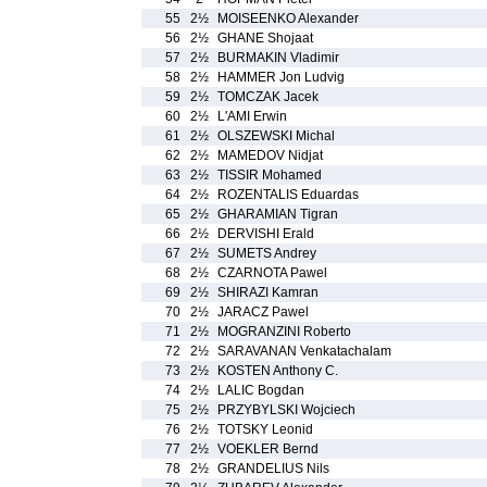
55
2½
MOISEENKO Alexander
56
2½
GHANE Shojaat
57
2½
BURMAKIN Vladimir
58
2½
HAMMER Jon Ludvig
59
2½
TOMCZAK Jacek
60
2½
L'AMI Erwin
61
2½
OLSZEWSKI Michal
62
2½
MAMEDOV Nidjat
63
2½
TISSIR Mohamed
64
2½
ROZENTALIS Eduardas
65
2½
GHARAMIAN Tigran
66
2½
DERVISHI Erald
67
2½
SUMETS Andrey
68
2½
CZARNOTA Pawel
69
2½
SHIRAZI Kamran
70
2½
JARACZ Pawel
71
2½
MOGRANZINI Roberto
72
2½
SARAVANAN Venkatachalam
73
2½
KOSTEN Anthony C.
74
2½
LALIC Bogdan
75
2½
PRZYBYLSKI Wojciech
76
2½
TOTSKY Leonid
77
2½
VOEKLER Bernd
78
2½
GRANDELIUS Nils