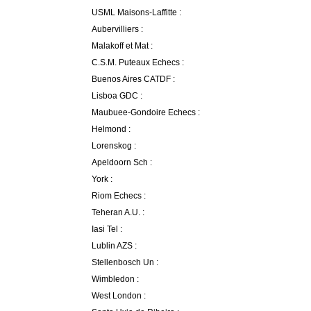
USML Maisons-Laffitte :
Aubervilliers :
Malakoff et Mat :
C.S.M. Puteaux Echecs :
Buenos Aires CATDF :
Lisboa GDC :
Maubuee-Gondoire Echecs :
Helmond :
Lorenskog :
Apeldoorn Sch :
York :
Riom Echecs :
Teheran A.U. :
Iasi Tel :
Lublin AZS :
Stellenbosch Un :
Wimbledon :
West London :