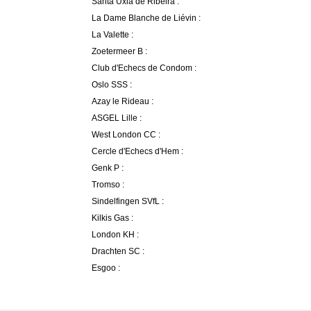
Santa Uxia de Ribeira :
La Dame Blanche de Liévin :
La Valette :
Zoetermeer B :
Club d'Echecs de Condom :
Oslo SSS :
Azay le Rideau :
ASGEL Lille :
West London CC :
Cercle d'Echecs d'Hem :
Genk P :
Tromso :
Sindelfingen SVfL :
Kilkis Gas :
London KH :
Drachten SC :
Esgoo :