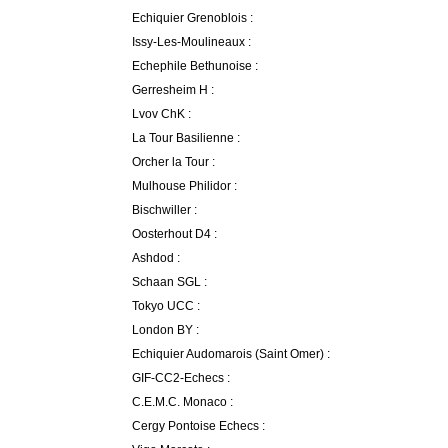
Echiquier Grenoblois :
Issy-Les-Moulineaux :
Echephile Bethunoise :
Gerresheim H :
Lvov ChK :
La Tour Basilienne :
Orcher la Tour :
Mulhouse Philidor :
Bischwiller :
Oosterhout D4 :
Ashdod :
Schaan SGL :
Tokyo UCC :
London BY :
Echiquier Audomarois (Saint Omer) :
GIF-CC2-Echecs :
C.E.M.C. Monaco :
Cergy Pontoise Echecs :