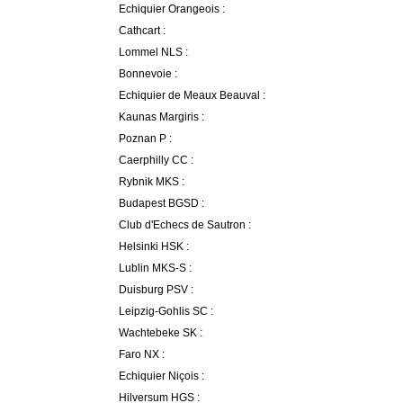
Echiquier Orangeois :
Cathcart :
Lommel NLS :
Bonnevoie :
Echiquier de Meaux Beauval :
Kaunas Margiris :
Poznan P :
Caerphilly CC :
Rybnik MKS :
Budapest BGSD :
Club d'Echecs de Sautron :
Helsinki HSK :
Lublin MKS-S :
Duisburg PSV :
Leipzig-Gohlis SC :
Wachtebeke SK :
Faro NX :
Echiquier Niçois :
Hilversum HGS :