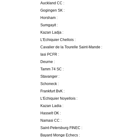
Auckland CC :
Gogingen SK :
Horsham :
Sumgayit :
Kazan Ladja :
L'Echiquier Chellois :
Cavalier de la Tourelle Saint-Mande :
Iasi PCFR :
Deurne :
Tamm 74 SC :
Stavanger :
Schoneck :
Frankfurt BvK :
L'Echiquier Noyellois :
Kazan Ladia :
Hasselt OK :
Namasi CC :
Saint-Petersburg FINEC :
Bayard Monge Echecs :