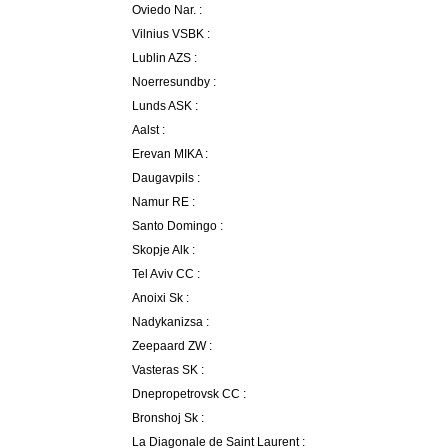
Oviedo Nar. :
Vilnius VSBK :
Lublin AZS :
Noerresundby :
Lunds ASK :
Aalst :
Erevan MIKA :
Daugavpils :
Namur RE :
Santo Domingo :
Skopje Alk :
Tel Aviv CC :
Anoixi Sk :
Nadykanizsa :
Zeepaard ZW :
Vasteras SK :
Dnepropetrovsk CC :
Bronshoj Sk :
La Diagonale de Saint Laurent :