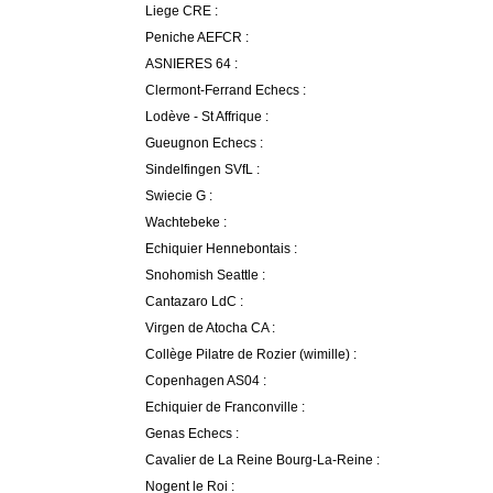
Liege CRE :
Peniche AEFCR :
ASNIERES 64 :
Clermont-Ferrand Echecs :
Lodève - St Affrique :
Gueugnon Echecs :
Sindelfingen SVfL :
Swiecie G :
Wachtebeke :
Echiquier Hennebontais :
Snohomish Seattle :
Cantazaro LdC :
Virgen de Atocha CA :
Collège Pilatre de Rozier (wimille) :
Copenhagen AS04 :
Echiquier de Franconville :
Genas Echecs :
Cavalier de La Reine Bourg-La-Reine :
Nogent le Roi :