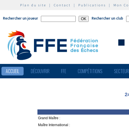
Plan du site
|
Contact
|
Publications
|
Mon C
Rechercher un joueur
Rechercher un club
ACCUEIL
DÉCOUVRIR
FFE
COMPÉTITIONS
SECTEU
2
Grand Maître :
Maître International :