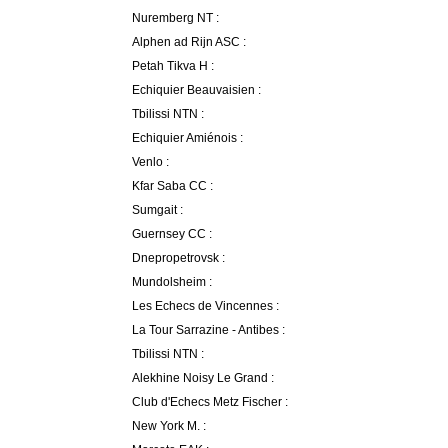
Nuremberg NT :
Alphen ad Rijn ASC :
Petah Tikva H :
Echiquier Beauvaisien :
Tbilissi NTN :
Echiquier Amiénois :
Venlo :
Kfar Saba CC :
Sumgait :
Guernsey CC :
Dnepropetrovsk :
Mundolsheim :
Les Echecs de Vincennes :
La Tour Sarrazine - Antibes :
Tbilissi NTN :
Alekhine Noisy Le Grand :
Club d'Echecs Metz Fischer :
New York M. :