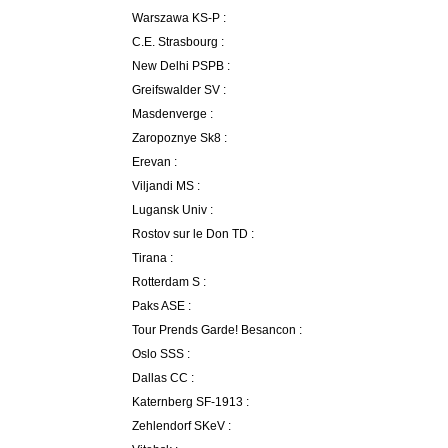
Warszawa KS-P :
C.E. Strasbourg :
New Delhi PSPB :
Greifswalder SV :
Masdenverge :
Zaropoznye Sk8 :
Erevan :
Viljandi MS :
Lugansk Univ :
Rostov sur le Don TD :
Tirana :
Rotterdam S :
Paks ASE :
Tour Prends Garde! Besancon :
Oslo SSS :
Dallas CC :
Katernberg SF-1913 :
Zehlendorf SKeV :