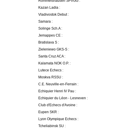
Rommelshausen SPVGG :
Kazan Ladia :
Vladivostok Debut :
Samara :
Solinge Sch.A :
Jemappes CE :
Bratislava S :
Zieleniewo GKS-S :
Santa Cruz ACA :
Kalamata NOK O.P. :
Lutece Echecs :
Moskva RSSU :
C.E. Neuville-en-Ferrain :
Echiquier Henri IV Pau :
Echiquier du Léon - Lesneven :
Club d'Echecs d'Avoine :
Eupen SKR :
Lyon Olympique Echecs :
Tcheliabinsk SU :