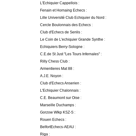
L'Echiquier Cappellois :
Fenain et Hornaing Echecs :
Lille Université Club Echiquier du Nord :
Cercle Boulonnais des Echecs :
Club d'Echecs de Senlis :
Le Coin de L'echiquier Grande Synthe :
Echiquiers Berry-Sologne :
C.E.de St Just "Les Tours Infernales" :
Rilly Chess Club :
Armentieres Mat 88 :
A.J.E. Noyon :
Club d'Echecs Anserien :
L'Echiquier Chalonnais :
C.E. Beaumont sur Oise :
Marseille Duchamps :
Gorzow Wlkp KSZ-S :
Rouen Echecs :
BelfortEchecs-AEAU :
Riga :