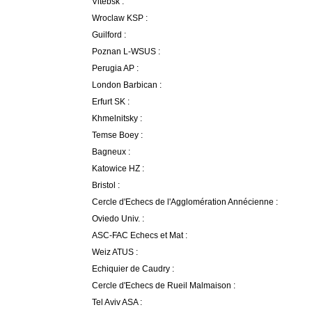
Vitebsk :
Wroclaw KSP :
Guilford :
Poznan L-WSUS :
Perugia AP :
London Barbican :
Erfurt SK :
Khmelnitsky :
Temse Boey :
Bagneux :
Katowice HZ :
Bristol :
Cercle d'Echecs de l'Agglomération Annécienne :
Oviedo Univ. :
ASC-FAC Echecs et Mat :
Weiz ATUS :
Echiquier de Caudry :
Cercle d'Echecs de Rueil Malmaison :
Tel Aviv ASA :