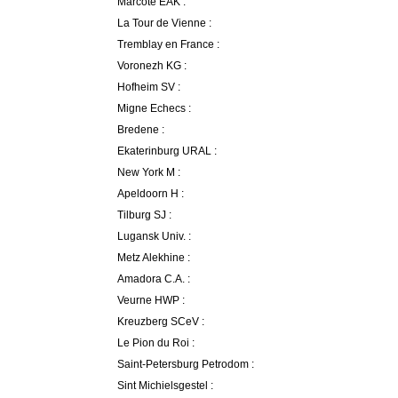
Marcote EAK :
La Tour de Vienne :
Tremblay en France :
Voronezh KG :
Hofheim SV :
Migne Echecs :
Bredene :
Ekaterinburg URAL :
New York M :
Apeldoorn H :
Tilburg SJ :
Lugansk Univ. :
Metz Alekhine :
Amadora C.A. :
Veurne HWP :
Kreuzberg SCeV :
Le Pion du Roi :
Saint-Petersburg Petrodom :
Sint Michielsgestel :