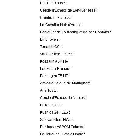
C.E.I. Toulouse :
Cercle d'Echecs de Longuenesse :
Cambrai - Echecs :
Le Cavalier Noir d'Arras :
Echiquier de Tourcoing et de ses Cantons :
Eindhoven :
Tenerife CC :
Vandoeuvre-Echecs :
Koszalin ASK HP :
Leuze-en-Hainaut :
Boblingen 75 HP :
Amicale Laique de Molinghem :
Ans T621 :
Cercle d'Echecs de Nantes :
Bruxelles EE :
Kuznica Zel. LZS :
Sas van Gent HWP :
Bordeaux ASPOM Echecs :
Le Touquet - Cote d'Opale :