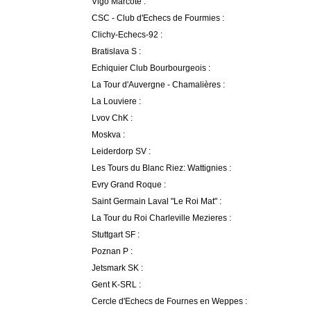
Vigo Marcote :
CSC - Club d'Echecs de Fourmies :
Clichy-Echecs-92 :
Bratislava S :
Echiquier Club Bourbourgeois :
La Tour d'Auvergne - Chamalières :
La Louviere :
Lvov ChK :
Moskva :
Leiderdorp SV :
Les Tours du Blanc Riez: Wattignies :
Evry Grand Roque :
Saint Germain Laval "Le Roi Mat" :
La Tour du Roi Charleville Mezieres :
Stuttgart SF :
Poznan P :
Jetsmark SK :
Gent K-SRL :
Cercle d'Echecs de Fournes en Weppes :