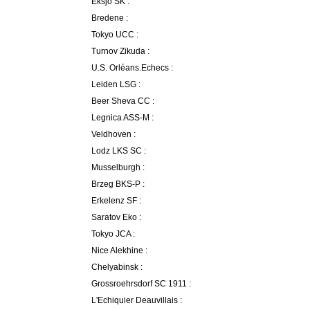
Eksjo SK :
Bredene :
Tokyo UCC :
Turnov Zikuda :
U.S. Orléans.Echecs :
Leiden LSG :
Beer Sheva CC :
Legnica ASS-M :
Veldhoven :
Lodz LKS SC :
Musselburgh :
Brzeg BKS-P :
Erkelenz SF :
Saratov Eko :
Tokyo JCA :
Nice Alekhine :
Chelyabinsk :
Grossroehrsdorf SC 1911 :
L'Echiquier Deauvillais :