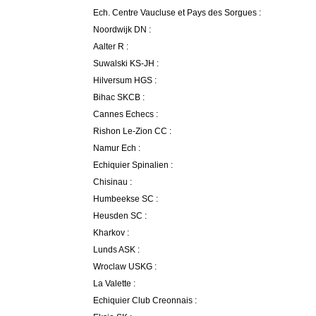
Ech. Centre Vaucluse et Pays des Sorgues :
Noordwijk DN :
Aalter R :
Suwalski KS-JH :
Hilversum HGS :
Bihac SKCB :
Cannes Echecs :
Rishon Le-Zion CC :
Namur Ech :
Echiquier Spinalien :
Chisinau :
Humbeekse SC :
Heusden SC :
Kharkov :
Lunds ASK :
Wroclaw USKG :
La Valette :
Echiquier Club Creonnais :