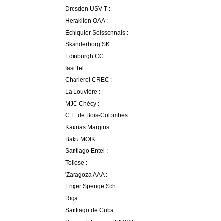
Dresden USV-T :
Heraklion OAA :
Echiquier Soissonnais :
Skanderborg SK :
Edinburgh CC :
Iasi Tel :
Charleroi CREC :
La Louvière :
MJC Chécy :
C.E. de Bois-Colombes :
Kaunas Margiris :
Baku MOIK :
Santiago Entel :
Tollose :
'Zaragoza AAA :
Enger Spenge Sch. :
Riga :
Santiago de Cuba :