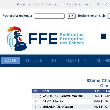
Plan du site
|
Contact
|
Publications
|
Mon C
Rechercher un joueur
Rechercher un club
ACCUEIL
DÉCOUVRIR
FFE
COMPÉTITIONS
SECTEU
83eme Cham
Clas
Pl
Nom
Elo
Ca
1
g
VACHIER-LAGRAVE Maxime
2632 F
Ca
2
g
DAVID Alberto
2562 F
Se
3
g
MALAKHATKO Vadim
2621 F
Se