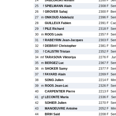
24
JABLONSKI Noham
2260 F
Se
25
f
SPIELMANN Alain
2308 F
Se
26
f
GROVER Sahaj
2300 F
Be
27
m
ONKOUD Abdelaziz
2396 F
Se
28
GUILLEUX Fabien
2391 F
Ca
29
f
PILE Richard
2318 F
Se
30
m
ROOS Louis
2357 F
Se
31
f
RABEYRIN Jean-Jacques
2303 F
Se
32
f
DEBRAY Christopher
2381 F
Se
33
f
CALISTRI Tristan
2352 F
Se
34
mf
TARASOVA Viktoriya
2276 F
Ju
35
m
BERGEZ Luc
2367 F
Se
36
m
SHOKER Samy
2377 F
Se
37
f
FAYARD Alain
2269 F
Se
38
SONG Julien
2214 F
Mi
39
m
ROOS Jean-Luc
2326 F
Se
40
CARPENTIER Pierre
2213 F
Se
41
gf
LECONTE Maria
2336 F
Se
42
SOHIER Julien
2270 F
Se
43
MANOEUVRE Antoine
2052 F
Mi
44
BRIH Said
2208 F
Se