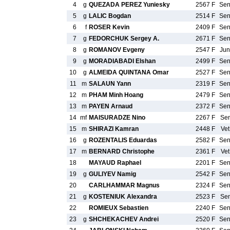
4
g
QUEZADA PEREZ Yuniesky
2567 F
Se
5
g
LALIC Bogdan
2514 F
Se
6
f
ROSER Kevin
2409 F
Se
7
g
FEDORCHUK Sergey A.
2671 F
Se
8
g
ROMANOV Evgeny
2547 F
Ju
9
g
MORADIABADI Elshan
2499 F
Se
10
g
ALMEIDA QUINTANA Omar
2527 F
Se
11
m
SALAUN Yann
2319 F
Se
12
m
PHAM Minh Hoang
2479 F
Se
13
m
PAYEN Arnaud
2372 F
Se
14
mf
MAISURADZE Nino
2267 F
Se
15
m
SHIRAZI Kamran
2448 F
Ve
16
g
ROZENTALIS Eduardas
2582 F
Se
17
m
BERNARD Christophe
2361 F
Ve
18
MAYAUD Raphael
2201 F
Se
19
g
GULIYEV Namig
2542 F
Se
20
CARLHAMMAR Magnus
2324 F
Se
21
g
KOSTENIUK Alexandra
2523 F
Se
22
ROMIEUX Sebastien
2240 F
Se
23
g
SHCHEKACHEV Andrei
2520 F
Se