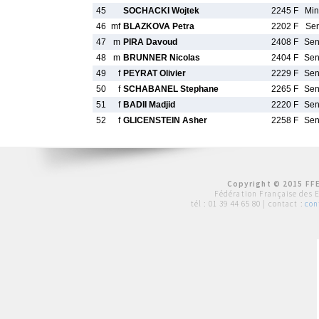
45
SOCHACKI Wojtek
2245 F
Mi
46
mf
BLAZKOVA Petra
2202 F
Se
47
m
PIRA Davoud
2408 F
Se
48
m
BRUNNER Nicolas
2404 F
Se
49
f
PEYRAT Olivier
2229 F
Se
50
f
SCHABANEL Stephane
2265 F
Se
51
f
BADII Madjid
2220 F
Se
52
f
GLICENSTEIN Asher
2258 F
Se
Copyright © 2015 FFE
Fédération Française des 
tél :
01 39 44 65 80
| contact :
con