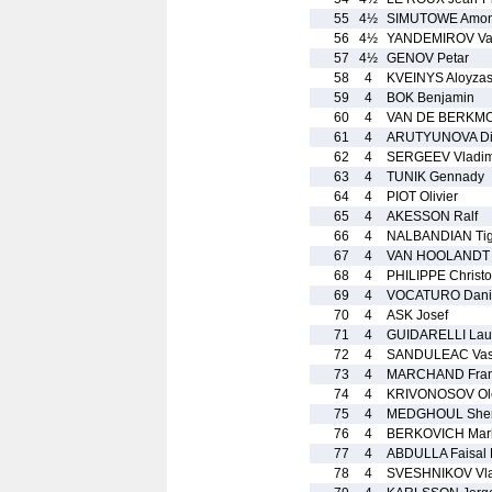
55
4½
SIMUTOWE Amo
56
4½
YANDEMIROV Val
57
4½
GENOV Petar
58
4
KVEINYS Aloyza
59
4
BOK Benjamin
60
4
VAN DE BERKMO
61
4
ARUTYUNOVA Di
62
4
SERGEEV Vladim
63
4
TUNIK Gennady
64
4
PIOT Olivier
65
4
AKESSON Ralf
66
4
NALBANDIAN Tig
67
4
VAN HOOLANDT P
68
4
PHILIPPE Christ
69
4
VOCATURO Dani
70
4
ASK Josef
71
4
GUIDARELLI Lau
72
4
SANDULEAC Vas
73
4
MARCHAND Fran
74
4
KRIVONOSOV Ol
75
4
MEDGHOUL Sher
76
4
BERKOVICH Mar
77
4
ABDULLA Faisal 
78
4
SVESHNIKOV Vla