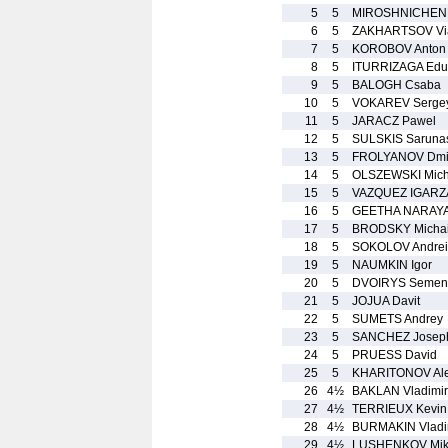
5
5
MIROSHNICHENK
6
5
ZAKHARTSOV Via
7
5
KOROBOV Anton
8
5
ITURRIZAGA Edu
9
5
BALOGH Csaba
10
5
VOKAREV Serge
11
5
JARACZ Pawel
12
5
SULSKIS Saruna
13
5
FROLYANOV Dmi
14
5
OLSZEWSKI Mich
15
5
VAZQUEZ IGARZA
16
5
GEETHA NARAY
17
5
BRODSKY Michai
18
5
SOKOLOV Andrei
19
5
NAUMKIN Igor
20
5
DVOIRYS Semen 
21
5
JOJUA Davit
22
5
SUMETS Andrey
23
5
SANCHEZ Josep
24
5
PRUESS David
25
5
KHARITONOV Ale
26
4½
BAKLAN Vladimir
27
4½
TERRIEUX Kevin
28
4½
BURMAKIN Vladi
29
4½
LUSHENKOV Mik