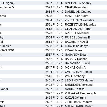
O Evgenij
2667 F
X - X
RYCHAGOV Andrey
cheslav V.
2529 F
1 - 0
GRAF Alexander
2613 F
X - X
DANIELIAN Oganes
ardo
2528 F
0 - 1
MAMEDOV Nidjat
2604 F
1 - 0
ZINCHENKO Yaroslav
y
2521 F
0 - 1
ROZENTALIS Eduardas
2518 F
1 - 0
GHARAMIAN Tigran
s
2573 F
0 - 1
APICELLA Manuel
try
2564 F
X - X
FRIEDEL Joshua E
al
2518 F
1 - 0
BACHMANN Axel
 Renier
2558 F
X - X
KRAVTSIV Martyn
ANAN GOP
2555 F
1 - 0
KRAAI Jesse
l
2517 F
X - X
GASANOV Eldar
2552 F
X - X
BABAEV Rashad
2501 F
0 - 1
BARAMIDZE David
I.
2547 F
1 - 0
MCNAB Colin A
2484 F
1 - 0
OVETCHKIN Roman
2546 F
1 - 0
WIRIG Anthony
h
2461 F
X - X
LEON HOYOS Manuel
2422 F
0 - 1
SHNEIDER Aleksandr
xandr
2537 F
1 - 0
NADIG Kruttika
2627 F
X - X
VUL Arkadi Eremeevich
2465 F
0 - 1
KUZUBOV Yuriy
mir
2622 F
1 - 0
ZILBERMAN Yaacov
hail
2462 F
X - X
MALAKHATKO Vadim