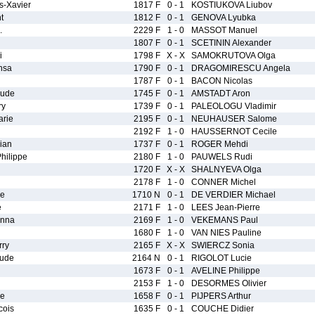
-Xavier
1817 F
0 - 1
KOSTIUKOVA Liubov
t
1812 F
0 - 1
GENOVA Lyubka
.
2229 F
1 - 0
MASSOT Manuel
1807 F
0 - 1
SCETININ Alexander
i
1798 F
X - X
SAMOKRUTOVA Olga
hsa
1790 F
0 - 1
DRAGOMIRESCU Angela
1787 F
0 - 1
BACON Nicolas
ude
1745 F
0 - 1
AMSTADT Aron
ry
1739 F
0 - 1
PALEOLOGU Vladimir
rie
2195 F
0 - 1
NEUHAUSER Salome
2192 F
1 - 0
HAUSSERNOT Cecile
ian
1737 F
0 - 1
ROGER Mehdi
ilippe
2180 F
1 - 0
PAUWELS Rudi
1720 F
X - X
SHALNYEVA Olga
2178 F
1 - 0
CONNER Michel
re
1710 N
0 - 1
DE VERDIER Michael
e
2171 F
1 - 0
LEES Jean-Pierre
nna
2169 F
1 - 0
VEKEMANS Paul
1680 F
1 - 0
VAN NIES Pauline
rry
2165 F
X - X
SWIERCZ Sonia
aude
2164 N
0 - 1
RIGOLOT Lucie
1673 F
0 - 1
AVELINE Philippe
2153 F
1 - 0
DESORMES Olivier
ie
1658 F
0 - 1
PIJPERS Arthur
cois
1635 F
0 - 1
COUCHE Didier