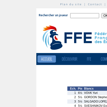
Plan du site
|
Contact
Rechercher un joueur
ACCUEIL
DÉCOUVRIR
FFE
COM
Ech.
Pts
Blancs
1
6½
VOVK Yuri
2
5½
GORDON Stephe
3
5½
SALGADO LOPEZ
4
5½
SVESHNIKOV Ev