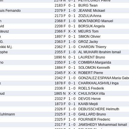
en
2179 N
0 - 1
PETITCUNOT Pierre
2183 F
0 - 1
BURG Twan
uis Fernando
2379 F
1 - 0
JEANNE Mickael
2173 F
0 - 1
ZOZULIA Anna
n
2368 F
1 - 0
MONTABORD Manuel
vid
2208 F
0 - 1
BORSUK Angela
teusz
2366 F
X - X
MEURS Tom
n
1897 F
0 - 1
SIMON Olivier
G.
2363 F
1 - 0
GROZ Jacky
ki M.j.
2362 F
1 - 0
CHARDIN Thierry
ophe
2355 F
1 - 0
AL MUHAIRI Ibrahim Ismail
1890 N
0 - 1
LAURENT Bruno
no
2350 F
1 - 0
COIMBRA Margarida
1884 F
0 - 1
SOLOMON Kenneth
2345 F
X - X
ROBERT Pierre
2342 F
1 - 0
GONZALEZ ESPANA Maria Gabr
k
1878 F
0 - 1
CHARKHALASHVILI Inga
2336 F
1 - 0
ROELS Frederik
uud
1865 N
X - X
CHULIVSKA Vita
2332 F
1 - 0
DEVOS Herve
1873 F
0 - 1
KAABI Mejdi
2326 F
1 - 0
DEBUSSCHERE Helmuth
Kuhlmann
2325 F
1 - 0
GAILLARD Bruno
e
2325 F
1 - 0
FOURNIER Frederic
2317 F
1 - 0
JAMSHEDY Mohammad Ismail