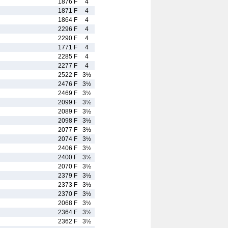
1876 F
4
1871 F
4
1864 F
4
2296 F
4
2290 F
4
1771 F
4
2285 F
4
2277 F
4
2522 F
3½
2476 F
3½
2469 F
3½
2099 F
3½
2089 F
3½
2098 F
3½
2077 F
3½
2074 F
3½
2406 F
3½
2400 F
3½
2070 F
3½
2379 F
3½
2373 F
3½
2370 F
3½
2068 F
3½
2364 F
3½
2362 F
3½