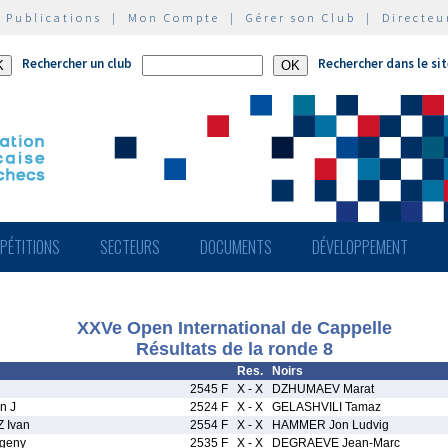
|
Publications
|
Mon Compte
|
Gérer son Club
|
Directeu
Rechercher un club
Rechercher dans le si
PÉTITIONS
SECTEURS
DOCUMENTS
DÉVELOPPEMENT
XXVe Open International de Cappelle
Résultats de la ronde 8
Res.
Noirs
2545 F
X - X
DZHUMAEV Marat
n J
2524 F
X - X
GELASHVILI Tamaz
 Ivan
2554 F
X - X
HAMMER Jon Ludvig
geny
2535 F
X - X
DEGRAEVE Jean-Marc