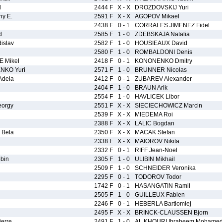
l
2444 F
X - X
DROZDOVSKIJ Yuri
y E.
2591 F
X - X
AGOPOV Mikael
2438 F
0 - 1
CORRALES JIMENEZ Fidel
d
2585 F
1 - 0
ZDEBSKAJA Natalia
islav
2582 F
1 - 0
HOUSIEAUX David
n
2580 F
1 - 0
ROMBALDONI Denis
 Mikel
2418 F
0 - 1
KONONENKO Dmitry
KO Yuri
2571 F
1 - 0
BRUNNER Nicolas
Adela
2412 F
0 - 1
ZUBAREV Alexander
2404 F
1 - 0
BRAUN Arik
2554 F
1 - 0
HAVLICEK Libor
orgy
2551 F
X - X
SIECIECHOWICZ Marcin
2539 F
X - X
MIEDEMA Roi
2388 F
X - X
LALIC Bogdan
 Bela
2350 F
X - X
MACAK Stefan
2338 F
X - X
MAIOROV Nikita
2332 F
0 - 1
RIFF Jean-Noel
bin
2305 F
1 - 0
ULIBIN Mikhail
2509 F
1 - 0
SCHNEIDER Veronika
2295 F
0 - 1
TODOROV Todor
1742 F
0 - 1
HASANGATIN Ramil
2505 F
1 - 0
GUILLEUX Fabien
2246 F
0 - 1
HEBERLA Bartlomiej
2495 F
X - X
BRINCK-CLAUSSEN Bjorn
erre
2491 F
1 - 0
AL KHOURI Ibraheem Mohamed