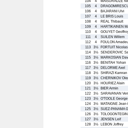
104
4
MAISURADZE Ni
105
4
DRAGOMIRESCU 
106
4
BAJARANI Ulvi
107
4
LE BRIS Louis
108
4
REAL Thibault
109
4
HARTIKAINEN M
110
4
GOUYET Geoffro
111
4
SUILEN Willem
112
4
FOULON Amade
113
3½
FORTUIT Nicolas
114
3½
SENDEROVIC Sa
115
3½
MARKOSIAN Davi
116
3½
BENITAH Yohan
117
3½
DELORME Axel
118
3½
SHIRAZI Kamran
119
3½
CHERNIKOV Ole
120
3½
HOURIEZ Alain
121
3½
BIER Armin
122
3½
SARAVANAN Venk
123
3½
O'TOOLE George
124
3½
MATAIGNE Jean-
125
3½
SUEZ-PANAMA Gi
126
3½
TOLOGONTEGIN 
127
3½
JENSEN Leif
128
3½
LEBON Joffrey