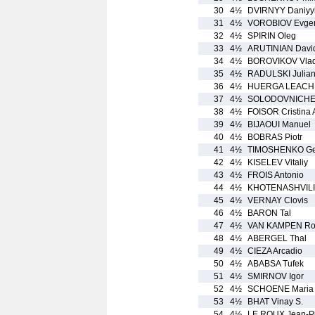
30
4½
DVIRNYY Daniyy
31
4½
VOROBIOV Evgen
32
4½
SPIRIN Oleg
33
4½
ARUTINIAN Davi
34
4½
BOROVIKOV Vlad
35
4½
RADULSKI Julia
36
4½
HUERGA LEACHE
37
4½
SOLODOVNICHEN
38
4½
FOISOR Cristina 
39
4½
BIJAOUI Manuel
40
4½
BOBRAS Piotr
41
4½
TIMOSHENKO Ge
42
4½
KISELEV Vitaliy
43
4½
FROIS Antonio
44
4½
KHOTENASHVILI
45
4½
VERNAY Clovis
46
4½
BARON Tal
47
4½
VAN KAMPEN Ro
48
4½
ABERGEL Thal
49
4½
CIEZA Arcadio
50
4½
ABABSA Tufek
51
4½
SMIRNOV Igor
52
4½
SCHOENE Maria
53
4½
BHAT Vinay S.
54
4½
LE ROUX Jean-Pi