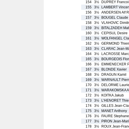
154
3½
DUPREY Francois
155
3½
LAMBERT Vincen
156
3½
ANDERSEN Alf R
157
3½
BOUGEL Claude
158
3½
VLAHOVIC Dimitr
159
3½
BITALZADEH Ma
160
3½
CEPISUL Desire
161
3½
WOLFANGEL Cla
162
3½
GERMOND Thier
163
3½
CLARAC Jean-Ma
164
3½
LACROSSE Marc
165
3½
BOURGEOIS Flor
166
3½
EMMENECKER Ph
167
3½
BLONDE Xavier
168
3½
DRAGUN Kamil
169
3½
WARNAULT Pier
170
3½
DELORME Lauri
171
3½
WARAKOMSKA A
172
3½
KOITKA Jakub
173
3½
L'HENORET Thie
174
3½
GILLES Jean-Cl
175
3½
MANET Anthony
176
3½
FAURE Stephane
177
3½
PIRON Jean-Mar
178
3½
ROUX Jean-Fran