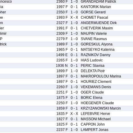
ncesco
2360 F
1 - 0
GRANDADAM Patrick
ia
1997 F
0 - 1
KANTORIK Marian
pher
2350 F
1 - 0
GORSE Gerard
pe
1993 F
X - X
CHOMET Pascal
en
2327 F
1 - 0
ANGERMUENDE Dirk
er
1991 F
0 - 1
CHETVERIK Maxim
imir
2309 F
1 - 0
MAUPIN Valerie
 P
2279 F
1 - 0
SVANE Rasmus
rick
1989 F
1 - 0
GORESKUL Alyona
1965 F
0 - 1
MATSEYKO Katerina
1499 E
0 - 1
RAZNIKOV Danny
2265 F
1 - 0
HIAS Ludovic
1936 N
0 - 1
PERIC Slavisa
1899 F
1 - 0
DELEKTA Piotr
1897 F
0 - 1
MAKROPOULOU Marina
1897 F
0 - 1
HOURIEZ Clement
2260 F
1 - 0
VEKEMANS Denis
2251 F
1 - 0
OGER Claude
1875 F
0 - 1
BORIC Elena
2250 F
1 - 0
HOEGENER Claude
1859 F
0 - 1
KRZYZANOWSKI Marcin
1835 F
X - X
LEFEBVRE Herve
1827 F
0 - 1
MASSONI Michael
1825 F
0 - 1
CAPPON John
2237 F
1 - 0
LAMPERT Jonas