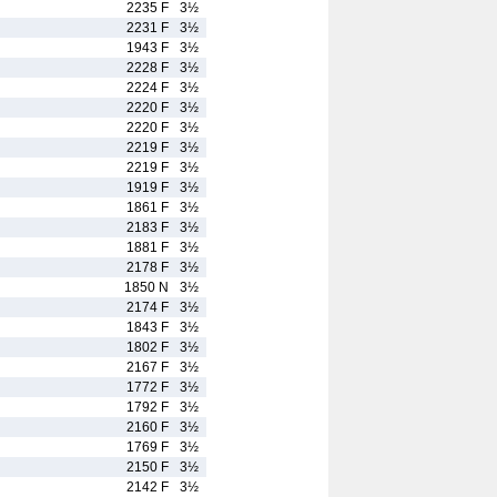
2235 F
3½
2231 F
3½
1943 F
3½
2228 F
3½
2224 F
3½
2220 F
3½
2220 F
3½
2219 F
3½
2219 F
3½
1919 F
3½
1861 F
3½
2183 F
3½
1881 F
3½
2178 F
3½
1850 N
3½
2174 F
3½
1843 F
3½
1802 F
3½
2167 F
3½
1772 F
3½
1792 F
3½
2160 F
3½
1769 F
3½
2150 F
3½
2142 F
3½