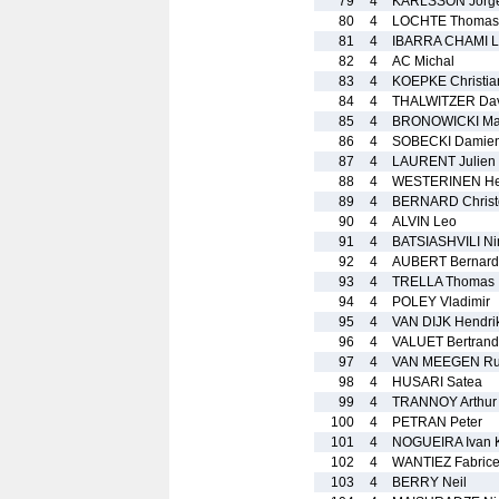
79
4
KARLSSON Jorg
80
4
LOCHTE Thomas
81
4
IBARRA CHAMI L
82
4
AC Michal
83
4
KOEPKE Christia
84
4
THALWITZER Da
85
4
BRONOWICKI Ma
86
4
SOBECKI Damie
87
4
LAURENT Julien 
88
4
WESTERINEN Heik
89
4
BERNARD Christ
90
4
ALVIN Leo
91
4
BATSIASHVILI Ni
92
4
AUBERT Bernard
93
4
TRELLA Thomas
94
4
POLEY Vladimir
95
4
VAN DIJK Hendri
96
4
VALUET Bertrand
97
4
VAN MEEGEN R
98
4
HUSARI Satea
99
4
TRANNOY Arthur
100
4
PETRAN Peter
101
4
NOGUEIRA Ivan 
102
4
WANTIEZ Fabric
103
4
BERRY Neil