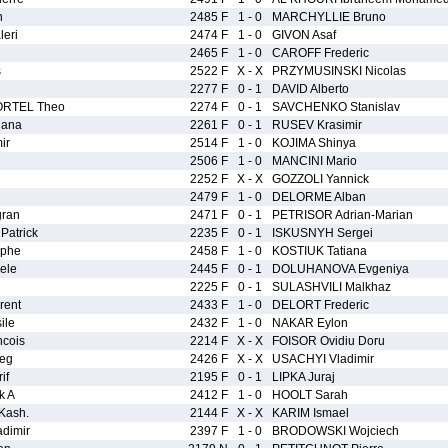
n
2485 F
1 - 0
MARCHYLLIE Bruno
eri
2474 F
1 - 0
GIVON Asaf
2465 F
1 - 0
CAROFF Frederic
s
2522 F
X - X
PRZYMUSINSKI Nicolas
2277 F
0 - 1
DAVID Alberto
RTEL Theo
2274 F
0 - 1
SAVCHENKO Stanislav
ana
2261 F
0 - 1
RUSEV Krasimir
ir
2514 F
1 - 0
KOJIMA Shinya
2506 F
1 - 0
MANCINI Mario
2252 F
X - X
GOZZOLI Yannick
2479 F
1 - 0
DELORME Alban
ran
2471 F
0 - 1
PETRISOR Adrian-Marian
atrick
2235 F
0 - 1
ISKUSNYH Sergei
ophe
2458 F
1 - 0
KOSTIUK Tatiana
ele
2445 F
0 - 1
DOLUHANOVA Evgeniya
2225 F
0 - 1
SULASHVILI Malkhaz
rent
2433 F
1 - 0
DELORT Frederic
ile
2432 F
1 - 0
NAKAR Eylon
cois
2214 F
X - X
FOISOR Ovidiu Doru
eg
2426 F
X - X
USACHYI Vladimir
if
2195 F
0 - 1
LIPKA Juraj
k A
2412 F
1 - 0
HOOLT Sarah
Kash.
2144 F
X - X
KARIM Ismael
dimir
2397 F
1 - 0
BRODOWSKI Wojciech