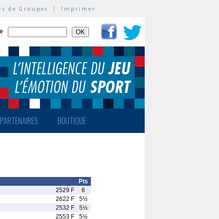
rs de Groupes
|
Imprimer
te
PARTENAIRES
BOUTIQUE
Pts
2529 F
6
2622 F
5½
2532 F
5½
2553 F
5½