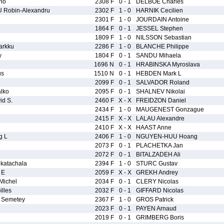
no
2308 F
0 - 1
DELBOE Charles
Robin-Alexandru
2302 F
1 - 0
HARNIK Cecilien
2301 F
1 - 0
JOURDAIN Antoine
1864 F
0 - 1
JESSEL Stephen
1809 F
1 - 0
NILSSON Sebastian
arkku
2286 F
1 - 0
BLANCHE Philippe
y
1804 F
0 - 1
SANDU Mihaela
1696 N
0 - 1
HRABINSKA Myroslava
us
1510 N
0 - 1
HEBDEN Mark L
2099 F
0 - 1
SALVADOR Roland
lko
2095 F
0 - 1
SHALNEV Nikolai
d S.
2460 F
X - X
FREIDZON Daniel
2434 F
1 - 0
MAUGENEST Gonzague
2415 F
X - X
LALAU Alexandre
2410 F
X - X
HAAST Anne
g L
2406 F
1 - 0
NGUYEN-HUU Hoang
2073 F
0 - 1
PLACHETKA Jan
2072 F
0 - 1
BITALZADEH Ali
atachala
2394 F
1 - 0
STURC Gustav
 E
2059 F
X - X
GREKH Andrey
Michel
2034 F
0 - 1
CLERY Nicolas
lles
2032 F
0 - 1
GIFFARD Nicolas
Semetey
2367 F
1 - 0
GROS Patrick
2023 F
0 - 1
PAYEN Arnaud
2019 F
0 - 1
GRIMBERG Boris