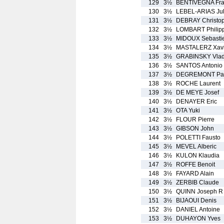
129
3½
BENTIVEGNA Fra
130
3½
LEBEL-ARIAS Jul
131
3½
DEBRAY Christo
132
3½
LOMBART Philip
133
3½
MIDOUX Sebasti
134
3½
MASTALERZ Xavi
135
3½
GRABINSKY Vlad
136
3½
SANTOS Antonio
137
3½
DEGREMONT Pat
138
3½
ROCHE Laurent
139
3½
DE MEYE Josef
140
3½
DENAYER Eric
141
3½
OTA Yuki
142
3½
FLOUR Pierre
143
3½
GIBSON John
144
3½
POLETTI Fausto
145
3½
MEVEL Alberic
146
3½
KULON Klaudia
147
3½
ROFFE Benoit
148
3½
FAYARD Alain
149
3½
ZERBIB Claude
150
3½
QUINN Joseph R
151
3½
BIJAOUI Denis
152
3½
DANIEL Antoine
153
3½
DUHAYON Yves