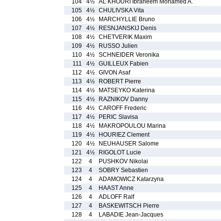
104
4½
AL KHOURI Ibraheem Mohamed A.
105
4½
CHULIVSKA Vita
106
4½
MARCHYLLIE Bruno
107
4½
RESNJANSKIJ Denis
108
4½
CHETVERIK Maxim
109
4½
RUSSO Julien
110
4½
SCHNEIDER Veronika
111
4½
GUILLEUX Fabien
112
4½
GIVON Asaf
113
4½
ROBERT Pierre
114
4½
MATSEYKO Katerina
115
4½
RAZNIKOV Danny
116
4½
CAROFF Frederic
117
4½
PERIC Slavisa
118
4½
MAKROPOULOU Marina
119
4½
HOURIEZ Clement
120
4½
NEUHAUSER Salome
121
4½
RIGOLOT Lucie
122
4
PUSHKOV Nikolai
123
4
SOBRY Sebastien
124
4
ADAMOWICZ Katarzyna
125
4
HAAST Anne
126
4
ADLOFF Ralf
127
4
BASKEWITSCH Pierre
128
4
LABADIE Jean-Jacques