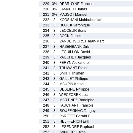
229
3½
DEBRUYNE Francois
230
3½
LAMPERT Jonas
231
3½
MASSOT Manuel
232
3
KOOSHANI Mahbuboollah
233
3
HOUCK Veronique
234
3
LECOEUR Boris
235
3
BOCK Francis
236
3
VANDERVORST Jean-Marc
237
3
HASENBANK Dirk
238
3
LEGUILLON David
239
3
PAUCHET Jacques
240
3
FERYN Alexandre
241
3
TRUWANT Pieter
242
3
SMITH Thijmen
243
3
GAILLET Philippe
244
3
MAUPIN Kristel
245
3
DESEINE Philippe
246
3
WIECZOREK Lech
247
3
MARTINEZ Rodolphe
248
3
FAUCHART Francois
249
3
ROUFFIGNAC Tanguy
250
3
PARFETT Gerald F
251
3
HELFFERICH Erik
252
3
LEGENDRE Raphael
253
3
SANDOR Lukas