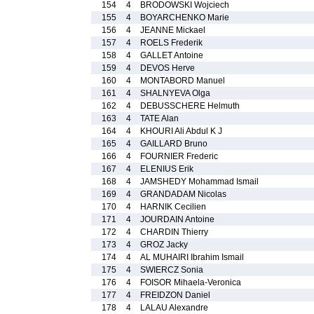
154
4
BRODOWSKI Wojciech
155
4
BOYARCHENKO Marie
156
4
JEANNE Mickael
157
4
ROELS Frederik
158
4
GALLET Antoine
159
4
DEVOS Herve
160
4
MONTABORD Manuel
161
4
SHALNYEVA Olga
162
4
DEBUSSCHERE Helmuth
163
4
TATE Alan
164
4
KHOURI Ali Abdul K J
165
4
GAILLARD Bruno
166
4
FOURNIER Frederic
167
4
ELENIUS Erik
168
4
JAMSHEDY Mohammad Ismail
169
4
GRANDADAM Nicolas
170
4
HARNIK Cecilien
171
4
JOURDAIN Antoine
172
4
CHARDIN Thierry
173
4
GROZ Jacky
174
4
AL MUHAIRI Ibrahim Ismail
175
4
SWIERCZ Sonia
176
4
FOISOR Mihaela-Veronica
177
4
FREIDZON Daniel
178
4
LALAU Alexandre