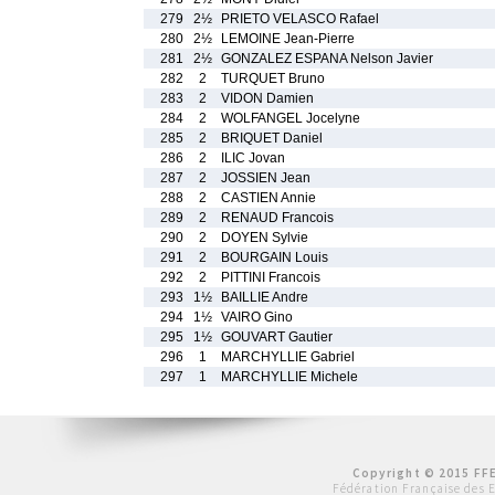
279
2½
PRIETO VELASCO Rafael
280
2½
LEMOINE Jean-Pierre
281
2½
GONZALEZ ESPANA Nelson Javier
282
2
TURQUET Bruno
283
2
VIDON Damien
284
2
WOLFANGEL Jocelyne
285
2
BRIQUET Daniel
286
2
ILIC Jovan
287
2
JOSSIEN Jean
288
2
CASTIEN Annie
289
2
RENAUD Francois
290
2
DOYEN Sylvie
291
2
BOURGAIN Louis
292
2
PITTINI Francois
293
1½
BAILLIE Andre
294
1½
VAIRO Gino
295
1½
GOUVART Gautier
296
1
MARCHYLLIE Gabriel
297
1
MARCHYLLIE Michele
Copyright © 2015 FFE
Fédération Française des 