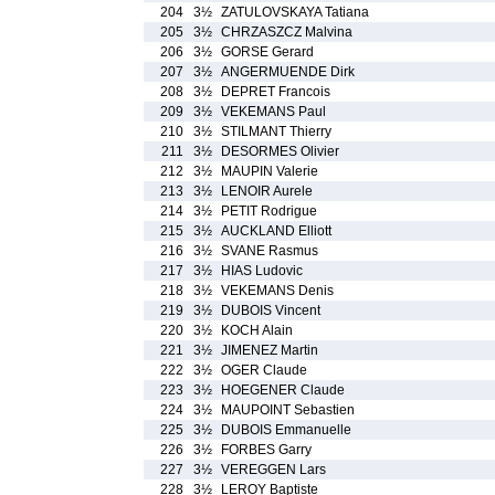
204
3½
ZATULOVSKAYA Tatiana
205
3½
CHRZASZCZ Malvina
206
3½
GORSE Gerard
207
3½
ANGERMUENDE Dirk
208
3½
DEPRET Francois
209
3½
VEKEMANS Paul
210
3½
STILMANT Thierry
211
3½
DESORMES Olivier
212
3½
MAUPIN Valerie
213
3½
LENOIR Aurele
214
3½
PETIT Rodrigue
215
3½
AUCKLAND Elliott
216
3½
SVANE Rasmus
217
3½
HIAS Ludovic
218
3½
VEKEMANS Denis
219
3½
DUBOIS Vincent
220
3½
KOCH Alain
221
3½
JIMENEZ Martin
222
3½
OGER Claude
223
3½
HOEGENER Claude
224
3½
MAUPOINT Sebastien
225
3½
DUBOIS Emmanuelle
226
3½
FORBES Garry
227
3½
VEREGGEN Lars
228
3½
LEROY Baptiste