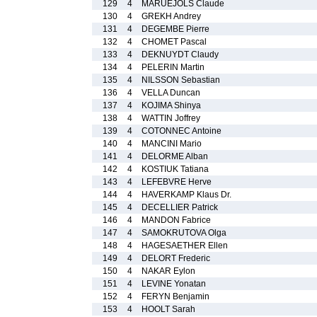
129
4
MARUEJOLS Claude
130
4
GREKH Andrey
131
4
DEGEMBE Pierre
132
4
CHOMET Pascal
133
4
DEKNUYDT Claudy
134
4
PELERIN Martin
135
4
NILSSON Sebastian
136
4
VELLA Duncan
137
4
KOJIMA Shinya
138
4
WATTIN Joffrey
139
4
COTONNEC Antoine
140
4
MANCINI Mario
141
4
DELORME Alban
142
4
KOSTIUK Tatiana
143
4
LEFEBVRE Herve
144
4
HAVERKAMP Klaus Dr.
145
4
DECELLIER Patrick
146
4
MANDON Fabrice
147
4
SAMOKRUTOVA Olga
148
4
HAGESAETHER Ellen
149
4
DELORT Frederic
150
4
NAKAR Eylon
151
4
LEVINE Yonatan
152
4
FERYN Benjamin
153
4
HOOLT Sarah