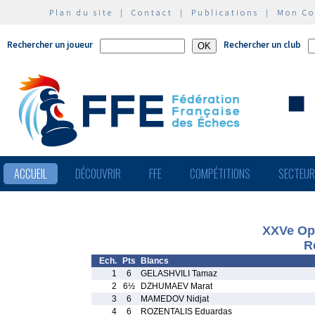
Plan du site
|
Contact
|
Publications
|
Mon C
Rechercher un joueur
Rechercher un club
ACCUEIL
DÉCOUVRIR
FFE
COMPÉTITIONS
SECTEU
XXVe Ope
R
Ech.
Pts
Blancs
1
6
GELASHVILI Tamaz
2
6½
DZHUMAEV Marat
3
6
MAMEDOV Nidjat
4
6
ROZENTALIS Eduardas