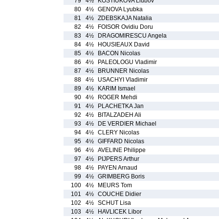
79
4½
KOSTIUKOVA Liubov
80
4½
GENOVA Lyubka
81
4½
ZDEBSKAJA Natalia
82
4½
FOISOR Ovidiu Doru
83
4½
DRAGOMIRESCU Angela
84
4½
HOUSIEAUX David
85
4½
BACON Nicolas
86
4½
PALEOLOGU Vladimir
87
4½
BRUNNER Nicolas
88
4½
USACHYI Vladimir
89
4½
KARIM Ismael
90
4½
ROGER Mehdi
91
4½
PLACHETKA Jan
92
4½
BITALZADEH Ali
93
4½
DE VERDIER Michael
94
4½
CLERY Nicolas
95
4½
GIFFARD Nicolas
96
4½
AVELINE Philippe
97
4½
PIJPERS Arthur
98
4½
PAYEN Arnaud
99
4½
GRIMBERG Boris
100
4½
MEURS Tom
101
4½
COUCHE Didier
102
4½
SCHUT Lisa
103
4½
HAVLICEK Libor