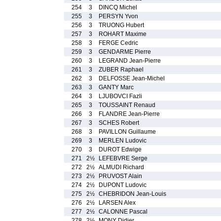
254
3
DINCQ Michel
255
3
PERSYN Yvon
256
3
TRUONG Hubert
257
3
ROHART Maxime
258
3
FERGE Cedric
259
3
GENDARME Pierre
260
3
LEGRAND Jean-Pierre
261
3
ZUBER Raphael
262
3
DELFOSSE Jean-Michel
263
3
GANTY Marc
264
3
LJUBOVCI Fazli
265
3
TOUSSAINT Renaud
266
3
FLANDRE Jean-Pierre
267
3
SCHES Robert
268
3
PAVILLON Guillaume
269
3
MERLEN Ludovic
270
3
DUROT Edwige
271
2½
LEFEBVRE Serge
272
2½
ALMUDI Richard
273
2½
PRUVOST Alain
274
2½
DUPONT Ludovic
275
2½
CHEBRIDON Jean-Louis
276
2½
LARSEN Alex
277
2½
CALONNE Pascal
278
2½
MONY Didier