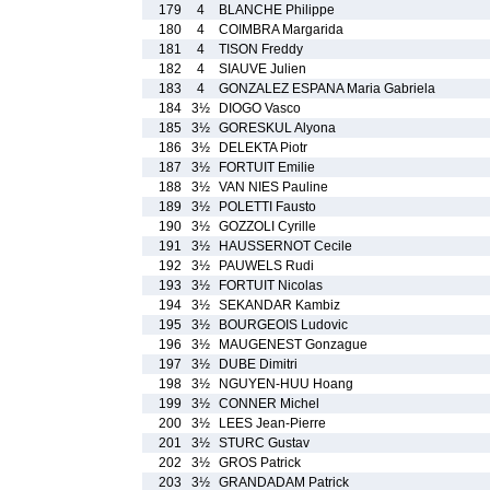
179
4
BLANCHE Philippe
180
4
COIMBRA Margarida
181
4
TISON Freddy
182
4
SIAUVE Julien
183
4
GONZALEZ ESPANA Maria Gabriela
184
3½
DIOGO Vasco
185
3½
GORESKUL Alyona
186
3½
DELEKTA Piotr
187
3½
FORTUIT Emilie
188
3½
VAN NIES Pauline
189
3½
POLETTI Fausto
190
3½
GOZZOLI Cyrille
191
3½
HAUSSERNOT Cecile
192
3½
PAUWELS Rudi
193
3½
FORTUIT Nicolas
194
3½
SEKANDAR Kambiz
195
3½
BOURGEOIS Ludovic
196
3½
MAUGENEST Gonzague
197
3½
DUBE Dimitri
198
3½
NGUYEN-HUU Hoang
199
3½
CONNER Michel
200
3½
LEES Jean-Pierre
201
3½
STURC Gustav
202
3½
GROS Patrick
203
3½
GRANDADAM Patrick