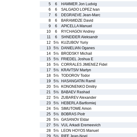
5
6
HAMMER Jon Ludvig
6
6
SALGADO LOPEZ Ivan
7
6
DEGRAEVE Jean-Marc
8
6
BARAMIDZE David
9
6
APICELLA Manuel
10
6
RYCHAGOV Andrey
11
6
SHNEIDER Aleksandr
12
5½
KUZUBOV Yuriy
13
5½
DANIELIAN Oganes
14
5½
BRODSKY Michail
15
5½
FRIEDEL Joshua E
16
5½
CORRALES JIMENEZ Fidel
17
5½
KRAVTSIV Martyn
18
5½
TODOROV Todor
19
5½
HASANGATIN Ramil
20
5½
KONONENKO Dmitry
21
5½
BABAEV Rashad
22
5½
ZUBAREV Alexander
23
5½
HEBERLA Bartlomiej
24
5½
SIMUTOWE Amon
25
5½
BOBRAS Piotr
26
5½
GASANOV Eldar
27
5½
VUL Arkadi Eremeevich
28
5½
LEON HOYOS Manuel
29
5½
RIFF Jean-Noel