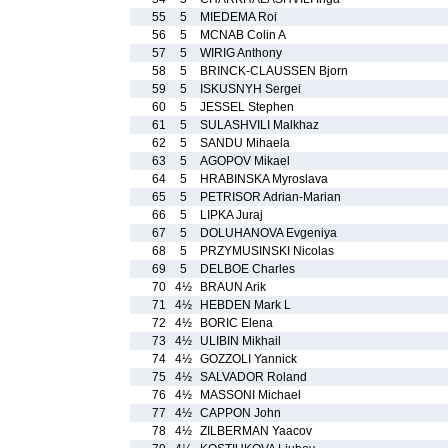
55
5
MIEDEMA Roi
56
5
MCNAB Colin A
57
5
WIRIG Anthony
58
5
BRINCK-CLAUSSEN Bjorn
59
5
ISKUSNYH Sergei
60
5
JESSEL Stephen
61
5
SULASHVILI Malkhaz
62
5
SANDU Mihaela
63
5
AGOPOV Mikael
64
5
HRABINSKA Myroslava
65
5
PETRISOR Adrian-Marian
66
5
LIPKA Juraj
67
5
DOLUHANOVA Evgeniya
68
5
PRZYMUSINSKI Nicolas
69
5
DELBOE Charles
70
4½
BRAUN Arik
71
4½
HEBDEN Mark L
72
4½
BORIC Elena
73
4½
ULIBIN Mikhail
74
4½
GOZZOLI Yannick
75
4½
SALVADOR Roland
76
4½
MASSONI Michael
77
4½
CAPPON John
78
4½
ZILBERMAN Yaacov