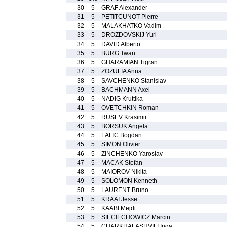
30
5
GRAF Alexander
31
5
PETITCUNOT Pierre
32
5
MALAKHATKO Vadim
33
5
DROZDOVSKIJ Yuri
34
5
DAVID Alberto
35
5
BURG Twan
36
5
GHARAMIAN Tigran
37
5
ZOZULIA Anna
38
5
SAVCHENKO Stanislav
39
5
BACHMANN Axel
40
5
NADIG Kruttika
41
5
OVETCHKIN Roman
42
5
RUSEV Krasimir
43
5
BORSUK Angela
44
5
LALIC Bogdan
45
5
SIMON Olivier
46
5
ZINCHENKO Yaroslav
47
5
MACAK Stefan
48
5
MAIOROV Nikita
49
5
SOLOMON Kenneth
50
5
LAURENT Bruno
51
5
KRAAI Jesse
52
5
KAABI Mejdi
53
5
SIECIECHOWICZ Marcin
54
5
CHARKHALASHVILI Inga