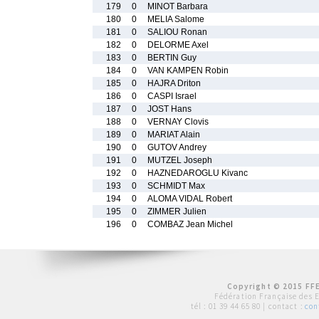
179
0
MINOT Barbara
180
0
MELIA Salome
181
0
SALIOU Ronan
182
0
DELORME Axel
183
0
BERTIN Guy
184
0
VAN KAMPEN Robin
185
0
HAJRA Driton
186
0
CASPI Israel
187
0
JOST Hans
188
0
VERNAY Clovis
189
0
MARIAT Alain
190
0
GUTOV Andrey
191
0
MUTZEL Joseph
192
0
HAZNEDAROGLU Kivanc
193
0
SCHMIDT Max
194
0
ALOMA VIDAL Robert
195
0
ZIMMER Julien
196
0
COMBAZ Jean Michel
Copyright © 2015 FFE
Fédération Française des 
tél :
01 39 44 65 80
| contact :
con