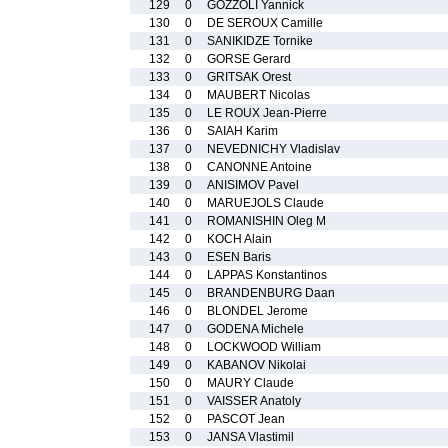
129
0
GOZZOLI Yannick
130
0
DE SEROUX Camille
131
0
SANIKIDZE Tornike
132
0
GORSE Gerard
133
0
GRITSAK Orest
134
0
MAUBERT Nicolas
135
0
LE ROUX Jean-Pierre
136
0
SAIAH Karim
137
0
NEVEDNICHY Vladislav
138
0
CANONNE Antoine
139
0
ANISIMOV Pavel
140
0
MARUEJOLS Claude
141
0
ROMANISHIN Oleg M
142
0
KOCH Alain
143
0
ESEN Baris
144
0
LAPPAS Konstantinos
145
0
BRANDENBURG Daan
146
0
BLONDEL Jerome
147
0
GODENA Michele
148
0
LOCKWOOD William
149
0
KABANOV Nikolai
150
0
MAURY Claude
151
0
VAISSER Anatoly
152
0
PASCOT Jean
153
0
JANSA Vlastimil