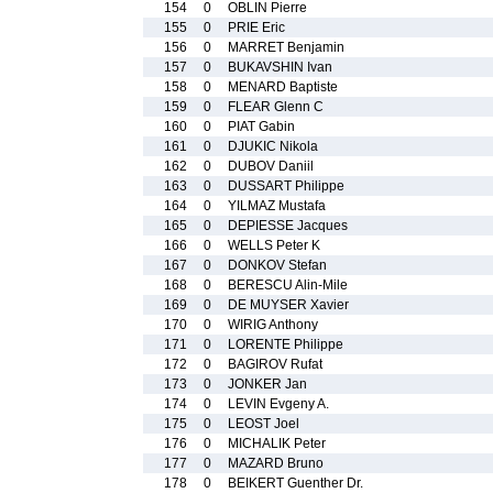
154
0
OBLIN Pierre
155
0
PRIE Eric
156
0
MARRET Benjamin
157
0
BUKAVSHIN Ivan
158
0
MENARD Baptiste
159
0
FLEAR Glenn C
160
0
PIAT Gabin
161
0
DJUKIC Nikola
162
0
DUBOV Daniil
163
0
DUSSART Philippe
164
0
YILMAZ Mustafa
165
0
DEPIESSE Jacques
166
0
WELLS Peter K
167
0
DONKOV Stefan
168
0
BERESCU Alin-Mile
169
0
DE MUYSER Xavier
170
0
WIRIG Anthony
171
0
LORENTE Philippe
172
0
BAGIROV Rufat
173
0
JONKER Jan
174
0
LEVIN Evgeny A.
175
0
LEOST Joel
176
0
MICHALIK Peter
177
0
MAZARD Bruno
178
0
BEIKERT Guenther Dr.