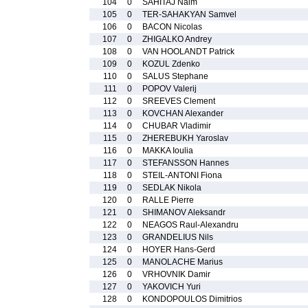
104
0
SAHITAJ Naim
105
0
TER-SAHAKYAN Samvel
106
0
BACON Nicolas
107
0
ZHIGALKO Andrey
108
0
VAN HOOLANDT Patrick
109
0
KOZUL Zdenko
110
0
SALUS Stephane
111
0
POPOV Valerij
112
0
SREEVES Clement
113
0
KOVCHAN Alexander
114
0
CHUBAR Vladimir
115
0
ZHEREBUKH Yaroslav
116
0
MAKKA Ioulia
117
0
STEFANSSON Hannes
118
0
STEIL-ANTONI Fiona
119
0
SEDLAK Nikola
120
0
RALLE Pierre
121
0
SHIMANOV Aleksandr
122
0
NEAGOS Raul-Alexandru
123
0
GRANDELIUS Nils
124
0
HOYER Hans-Gerd
125
0
MANOLACHE Marius
126
0
VRHOVNIK Damir
127
0
YAKOVICH Yuri
128
0
KONDOPOULOS Dimitrios