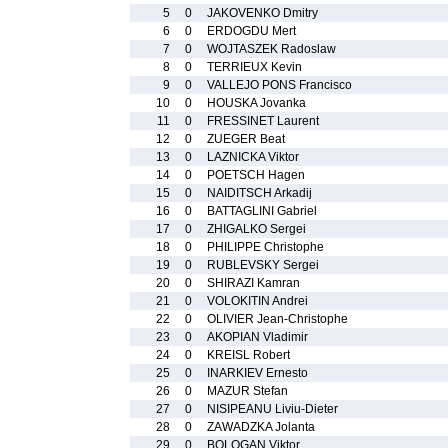
5
0
JAKOVENKO Dmitry
6
0
ERDOGDU Mert
7
0
WOJTASZEK Radoslaw
8
0
TERRIEUX Kevin
9
0
VALLEJO PONS Francisco
10
0
HOUSKA Jovanka
11
0
FRESSINET Laurent
12
0
ZUEGER Beat
13
0
LAZNICKA Viktor
14
0
POETSCH Hagen
15
0
NAIDITSCH Arkadij
16
0
BATTAGLINI Gabriel
17
0
ZHIGALKO Sergei
18
0
PHILIPPE Christophe
19
0
RUBLEVSKY Sergei
20
0
SHIRAZI Kamran
21
0
VOLOKITIN Andrei
22
0
OLIVIER Jean-Christophe
23
0
AKOPIAN Vladimir
24
0
KREISL Robert
25
0
INARKIEV Ernesto
26
0
MAZUR Stefan
27
0
NISIPEANU Liviu-Dieter
28
0
ZAWADZKA Jolanta
29
0
BOLOGAN Viktor