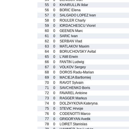
55
0
KHAIRULLIN Ildar
56
0
BORIC Elena
57
0
SALGADO LOPEZ Ivan
58
0
ROULER Charly
59
0
IORDACHESCU Viorel
60
0
GEENEN Marc
61
0
SARIC Ivan
62
0
SERBAN Vlad
63
0
MATLAKOV Maxim
64
0
BORUCHOVSKY Avital
65
0
L'AMI Erwin
66
0
FANTIN Ludwig
67
0
VOLKOV Sergey
68
0
DOROS Radu-Marian
69
0
MACIEJA Bartlomiej
70
0
RAVOT Sylvain
71
0
SAVCHENKO Boris
72
0
FAVAREL Antoine
73
0
RAGGER Markus
74
0
DOLZHYKOVA Kateryna
75
0
STEVIC Hrvoje
76
0
CODENOTTI Marco
77
0
GRIGORYAN Avetik
78
0
LOIRET Stanislas