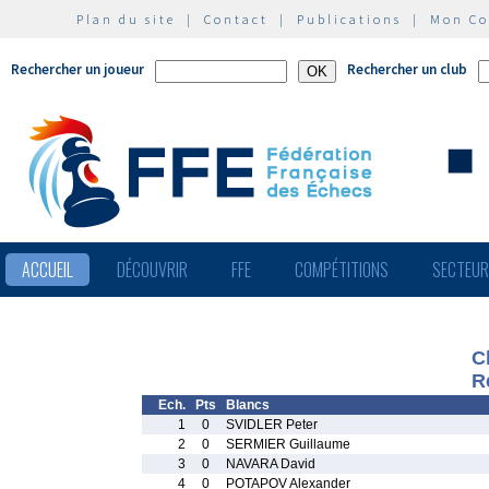
Plan du site
|
Contact
|
Publications
|
Mon C
Rechercher un joueur
Rechercher un club
ACCUEIL
DÉCOUVRIR
FFE
COMPÉTITIONS
SECTEU
C
R
Ech.
Pts
Blancs
1
0
SVIDLER Peter
2
0
SERMIER Guillaume
3
0
NAVARA David
4
0
POTAPOV Alexander