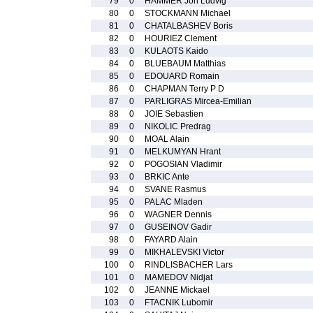
79
0
HAMMER Jon Ludvig
80
0
STOCKMANN Michael
81
0
CHATALBASHEV Boris
82
0
HOURIEZ Clement
83
0
KULAOTS Kaido
84
0
BLUEBAUM Matthias
85
0
EDOUARD Romain
86
0
CHAPMAN Terry P D
87
0
PARLIGRAS Mircea-Emilian
88
0
JOIE Sebastien
89
0
NIKOLIC Predrag
90
0
MOAL Alain
91
0
MELKUMYAN Hrant
92
0
POGOSIAN Vladimir
93
0
BRKIC Ante
94
0
SVANE Rasmus
95
0
PALAC Mladen
96
0
WAGNER Dennis
97
0
GUSEINOV Gadir
98
0
FAYARD Alain
99
0
MIKHALEVSKI Victor
100
0
RINDLISBACHER Lars
101
0
MAMEDOV Nidjat
102
0
JEANNE Mickael
103
0
FTACNIK Lubomir