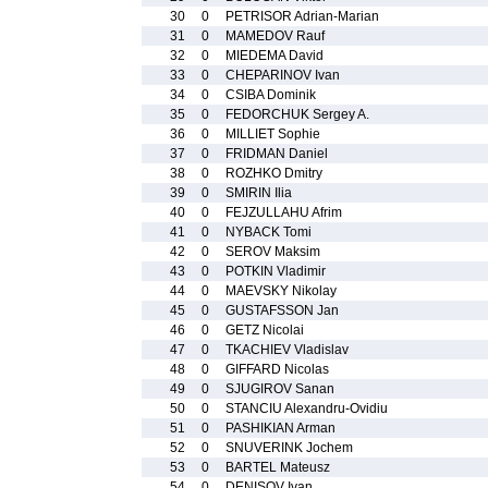
30
0
PETRISOR Adrian-Marian
31
0
MAMEDOV Rauf
32
0
MIEDEMA David
33
0
CHEPARINOV Ivan
34
0
CSIBA Dominik
35
0
FEDORCHUK Sergey A.
36
0
MILLIET Sophie
37
0
FRIDMAN Daniel
38
0
ROZHKO Dmitry
39
0
SMIRIN Ilia
40
0
FEJZULLAHU Afrim
41
0
NYBACK Tomi
42
0
SEROV Maksim
43
0
POTKIN Vladimir
44
0
MAEVSKY Nikolay
45
0
GUSTAFSSON Jan
46
0
GETZ Nicolai
47
0
TKACHIEV Vladislav
48
0
GIFFARD Nicolas
49
0
SJUGIROV Sanan
50
0
STANCIU Alexandru-Ovidiu
51
0
PASHIKIAN Arman
52
0
SNUVERINK Jochem
53
0
BARTEL Mateusz
54
0
DENISOV Ivan