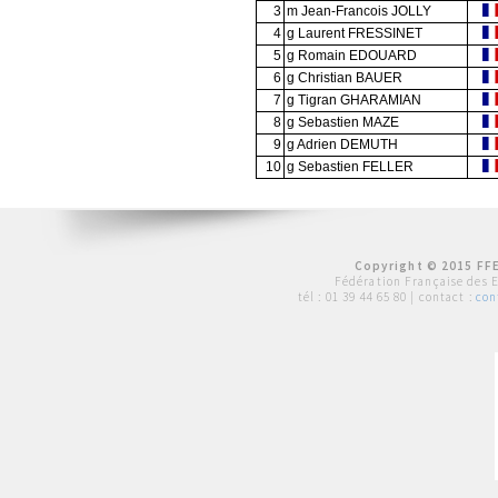
3
m Jean-Francois JOLLY
4
g Laurent FRESSINET
5
g Romain EDOUARD
6
g Christian BAUER
7
g Tigran GHARAMIAN
8
g Sebastien MAZE
9
g Adrien DEMUTH
10
g Sebastien FELLER
Copyright © 2015 FFE
Fédération Française des 
tél :
01 39 44 65 80
| contact :
con