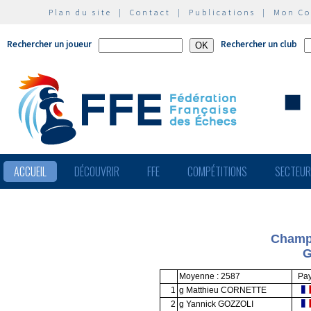
Plan du site
|
Contact
|
Publications
|
Mon C
Rechercher un joueur
Rechercher un club
ACCUEIL
DÉCOUVRIR
FFE
COMPÉTITIONS
SECTEU
Champi
G
Moyenne : 2587
Pa
1
g Matthieu CORNETTE
2
g Yannick GOZZOLI