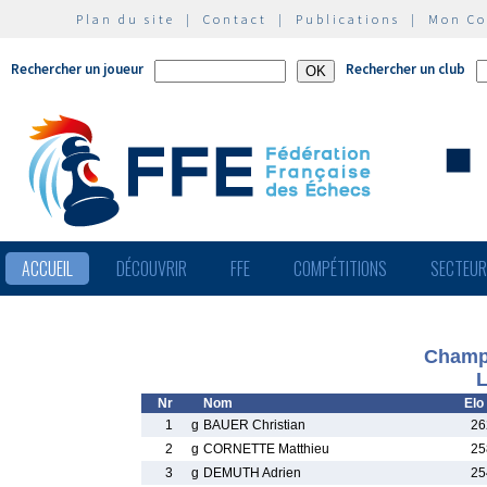
Plan du site
|
Contact
|
Publications
|
Mon C
Rechercher un joueur
Rechercher un club
ACCUEIL
DÉCOUVRIR
FFE
COMPÉTITIONS
SECTEU
Champi
L
Nr
Nom
Elo
1
g
BAUER Christian
26
2
g
CORNETTE Matthieu
25
3
g
DEMUTH Adrien
25