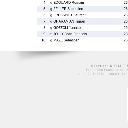
4
g
EDOUARD Romain
26
5
g
FELLER Sebastien
26
6
g
FRESSINET Laurent
26
7
g
GHARAMIAN Tigran
26
8
g
GOZZOLI Yannick
25
9
m
JOLLY Jean-Francois
23
10
g
MAZE Sebastien
26
Copyright © 2015 FFE
Fédération Française des 
tél :
01 39 44 65 80
| contact :
con