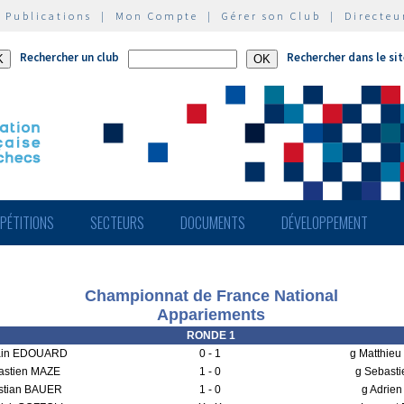
|
Publications
|
Mon Compte
|
Gérer son Club
|
Directeu
Rechercher un club
Rechercher dans le si
PÉTITIONS
SECTEURS
DOCUMENTS
DÉVELOPPEMENT
Championnat de France National
Appariements
RONDE 1
ain EDOUARD
0 - 1
g Matthie
astien MAZE
1 - 0
g Sebast
istian BAUER
1 - 0
g Adrie