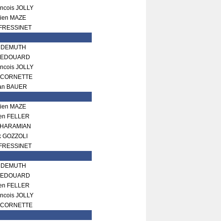
ncois JOLLY
tien MAZE
 FRESSINET
n DEMUTH
n EDOUARD
ncois JOLLY
u CORNETTE
ian BAUER
tien MAZE
ien FELLER
 GHARAMIAN
k GOZZOLI
 FRESSINET
n DEMUTH
n EDOUARD
ien FELLER
ncois JOLLY
u CORNETTE