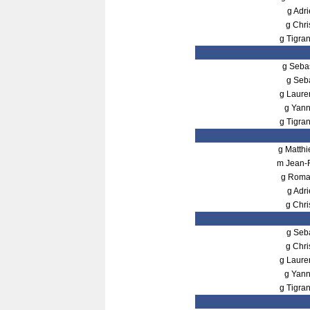
g Adr
g Chr
g Tigr
g Seba
g Seb
g Laur
g Yan
g Tigr
g Matth
m Jean-
g Rom
g Adr
g Chr
g Seb
g Chr
g Laur
g Yan
g Tigr