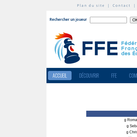
Plan du site
|
Contact
Rechercher un joueur
ACCUEIL
DÉCOUVRIR
FFE
COM
g Rom
g Seb
g Chr