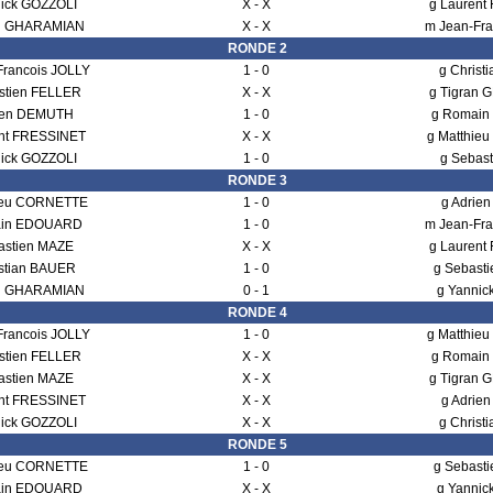
nick GOZZOLI
X - X
g Laurent
an GHARAMIAN
X - X
m Jean-Fra
RONDE 2
Francois JOLLY
1 - 0
g Christ
stien FELLER
X - X
g Tigran
ien DEMUTH
1 - 0
g Romai
ent FRESSINET
X - X
g Matthie
nick GOZZOLI
1 - 0
g Sebas
RONDE 3
ieu CORNETTE
1 - 0
g Adrie
ain EDOUARD
1 - 0
m Jean-Fra
astien MAZE
X - X
g Laurent
istian BAUER
1 - 0
g Sebast
an GHARAMIAN
0 - 1
g Yannic
RONDE 4
Francois JOLLY
1 - 0
g Matthie
stien FELLER
X - X
g Romai
astien MAZE
X - X
g Tigran
ent FRESSINET
X - X
g Adrie
nick GOZZOLI
X - X
g Christ
RONDE 5
ieu CORNETTE
1 - 0
g Sebast
ain EDOUARD
X - X
g Yannic