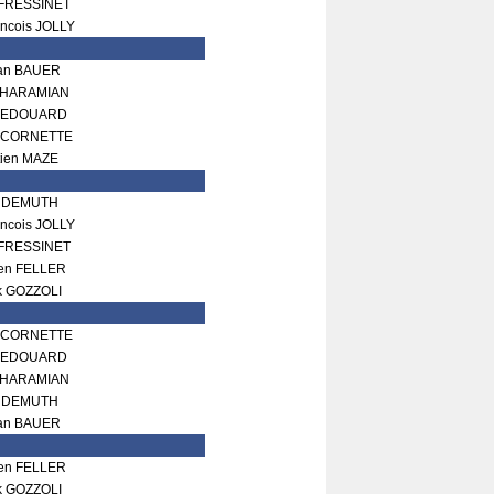
 FRESSINET
ncois JOLLY
ian BAUER
 GHARAMIAN
n EDOUARD
u CORNETTE
tien MAZE
n DEMUTH
ncois JOLLY
 FRESSINET
ien FELLER
k GOZZOLI
u CORNETTE
n EDOUARD
 GHARAMIAN
n DEMUTH
ian BAUER
ien FELLER
k GOZZOLI