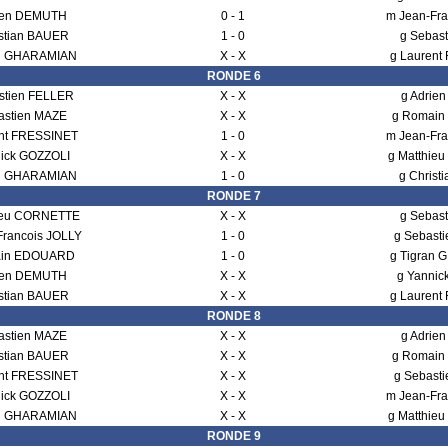
ien DEMUTH
0 - 1
m Jean-Fra
istian BAUER
1 - 0
g Sebas
an GHARAMIAN
X - X
g Laurent
RONDE 6
stien FELLER
X - X
g Adrie
astien MAZE
X - X
g Romai
ent FRESSINET
1 - 0
m Jean-Fra
nick GOZZOLI
X - X
g Matthie
an GHARAMIAN
1 - 0
g Christ
RONDE 7
ieu CORNETTE
X - X
g Sebas
Francois JOLLY
1 - 0
g Sebast
ain EDOUARD
1 - 0
g Tigran
ien DEMUTH
X - X
g Yannic
istian BAUER
X - X
g Laurent
RONDE 8
astien MAZE
X - X
g Adrie
istian BAUER
X - X
g Romai
ent FRESSINET
X - X
g Sebast
nick GOZZOLI
X - X
m Jean-Fra
an GHARAMIAN
X - X
g Matthie
RONDE 9