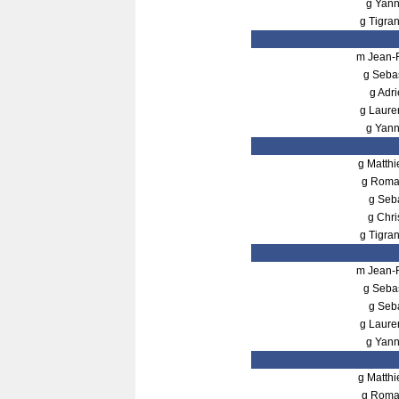
g Yan
g Tigr
m Jean-
g Seba
g Adr
g Laur
g Yan
g Matth
g Rom
g Seb
g Chr
g Tigr
m Jean-
g Seba
g Seb
g Laur
g Yan
g Matth
g Rom