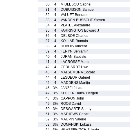
30
4
MIULESCU Gabriel
31
4
DUBUISSON Samuel
32
4
VALUET Bertrand
33
4
VANDEN BUSSCHE Steven
34
4
PLATEL Alexandre
35
4
FARRINGTON Edward J
36
4
DELBOE Charles
37
4
KOLLAR Romain
38
4
DUBOIS Vincent
39
4
FERYN Benjamin
40
4
JURAN Baptiste
41
4
LACROSSE Marc
42
4
GEBHARDT Uwe
43
4
MATSUMURA Cocoro
44
4
LESUEUR Gabriel
45
4
MADDENS Martijn
46
3½
JANZELJ Lara
47
3½
KOLLER Hans-Juergen
48
3½
CAPPON John
49
3½
ROOS David
50
3½
DESWARTE Sandy
51
3½
MATHEWS Cesar
52
3½
MAUPIN Valerie
53
3½
DOMANSKI Lukasz
54
3½
WLASSEWITCH Sylvain