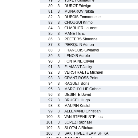
79
3
TUPET Guillaume
80
3
DUROT Edwige
81
3
MUNAROV Nikita
82
3
DUBOIS Emmanuelle
83
3
CHOUGUI Krimo
84
3
CHARLIER Laurent
85
3
MANET Eric
86
3
PEETERS Simonne
87
3
PIERQUIN Adrien
88
3
FRANCOIS Gwladys
89
3
LENOIR Aurele
90
3
FONTAINE Olivier
91
3
FLAMANT Jacky
92
3
VERSTRAETE Michael
93
3
GRANT-ROSS Peter
94
3
RAGUET Boris
95
3
MARCHYLLIE Gabriel
96
3
DESINTE David
97
3
BRUGEL Hugo
98
3
MAUPIN Kristel
99
3
ALLEMAND Christian
100
3
VAN STEENKISTE Luc
101
3
LOPEZ Raphael
102
3
SLOTALA Richard
103
3
SAKTHIVEL HEAMISH KA