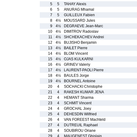
5
5
TAHAY Alexis
6
5
ANURAG Mhamal
7
5
GUILLEUX Fabien
8
4½
MOUSSARD Jules
9
4½
DEGRAEVE Jean-Marc
10
4½
DIMITROV Radoslav
11
4½
SHCHEKACHEV Andrei
12
4½
BUJISHO Benjamin
13
4½
BAILET Pierre
14
4½
BLOM Vincent
15
4½
OJAS KULKARNI
16
4½
GRINEV Valeriy
17
4½
LAURENT-PAOLI Pierre
18
4½
BAULES Jorge
19
4½
BOURNEL Antoine
20
4
SOCHACKI Christophe
21
4
RAKESH KUMAR JENA
22
4
HEMANT Sharma
23
4
SCHMIT Vincent
24
4
GROCHAL Joey
25
4
DEHESDIN Wilfried
26
4
VAN FOREEST Machteld
27
4
DUTREUIL Raphael
28
4
SOUBIROU Oriane
29
4
MAUGENEST Ghislain