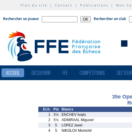
Plan du site
|
Contact
|
Publications
|
Mon C
Rechercher un joueur
Rechercher un club
ACCUEIL
DÉCOUVRIR
FFE
COMPÉTITIONS
SECTEU
35e Ope
R
Ech.
Pts
Blancs
1
5½
ENCHEV Ivajlo
2
5½
ADMIRAAL Miguoel
3
5
LOPEZ Jasel
4
5
NIKOLOV Momchil