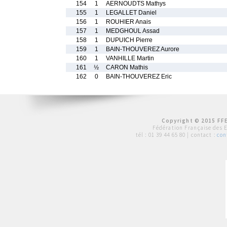
154
1
AERNOUDTS Mathys
155
1
LEGALLET Daniel
156
1
ROUHIER Anais
157
1
MEDGHOUL Assad
158
1
DUPUICH Pierre
159
1
BAIN-THOUVEREZ Aurore
160
1
VANHILLE Martin
161
½
CARON Mathis
162
0
BAIN-THOUVEREZ Eric
Copyright © 2015 FFE
Fédération Française des 
tél :
01 39 44 65 80
| contact :
con