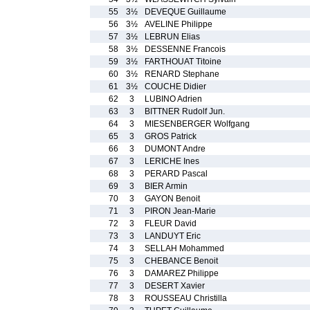
55
3½
DEVEQUE Guillaume
56
3½
AVELINE Philippe
57
3½
LEBRUN Elias
58
3½
DESSENNE Francois
59
3½
FARTHOUAT Titoine
60
3½
RENARD Stephane
61
3½
COUCHE Didier
62
3
LUBINO Adrien
63
3
BITTNER Rudolf Jun.
64
3
MIESENBERGER Wolfgang
65
3
GROS Patrick
66
3
DUMONT Andre
67
3
LERICHE Ines
68
3
PERARD Pascal
69
3
BIER Armin
70
3
GAYON Benoit
71
3
PIRON Jean-Marie
72
3
FLEUR David
73
3
LANDUYT Eric
74
3
SELLAH Mohammed
75
3
CHEBANCE Benoit
76
3
DAMAREZ Philippe
77
3
DESERT Xavier
78
3
ROUSSEAU Christilla