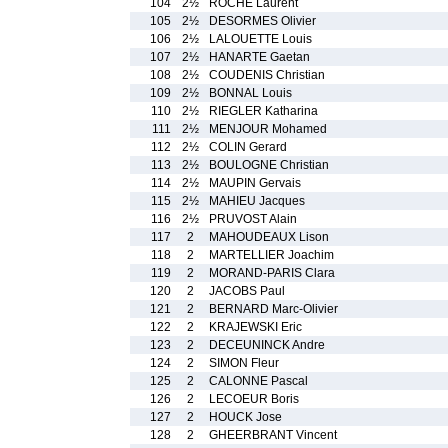
104
2½
ROCHE Laurent
105
2½
DESORMES Olivier
106
2½
LALOUETTE Louis
107
2½
HANARTE Gaetan
108
2½
COUDENIS Christian
109
2½
BONNAL Louis
110
2½
RIEGLER Katharina
111
2½
MENJOUR Mohamed
112
2½
COLIN Gerard
113
2½
BOULOGNE Christian
114
2½
MAUPIN Gervais
115
2½
MAHIEU Jacques
116
2½
PRUVOST Alain
117
2
MAHOUDEAUX Lison
118
2
MARTELLIER Joachim
119
2
MORAND-PARIS Clara
120
2
JACOBS Paul
121
2
BERNARD Marc-Olivier
122
2
KRAJEWSKI Eric
123
2
DECEUNINCK Andre
124
2
SIMON Fleur
125
2
CALONNE Pascal
126
2
LECOEUR Boris
127
2
HOUCK Jose
128
2
GHEERBRANT Vincent