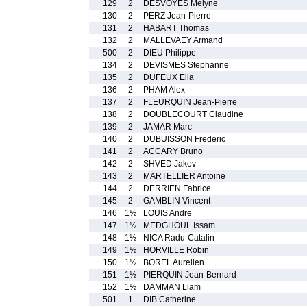
129
2
DESVOYES Melyne
130
2
PERZ Jean-Pierre
131
2
HABART Thomas
132
2
MALLEVAEY Armand
500
2
DIEU Philippe
134
2
DEVISMES Stephanne
135
2
DUFEUX Elia
136
2
PHAM Alex
137
2
FLEURQUIN Jean-Pierre
138
2
DOUBLECOURT Claudine
139
2
JAMAR Marc
140
2
DUBUISSON Frederic
141
2
ACCARY Bruno
142
2
SHVED Jakov
143
2
MARTELLIER Antoine
144
2
DERRIEN Fabrice
145
2
GAMBLIN Vincent
146
1½
LOUIS Andre
147
1½
MEDGHOUL Issam
148
1½
NICA Radu-Catalin
149
1½
HORVILLE Robin
150
1½
BOREL Aurelien
151
1½
PIERQUIN Jean-Bernard
152
1½
DAMMAN Liam
501
1
DIB Catherine