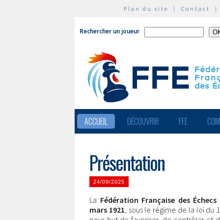
Plan du site
|
Contact
Rechercher un joueur
ACCUEIL
DÉCOUVRIR
FFE
COM
Présentation
24/09/2025
La
Fédération Française des Échecs
mars 1921
, sous le régime de la loi du 1e
pour but de favoriser, de contrôler et d