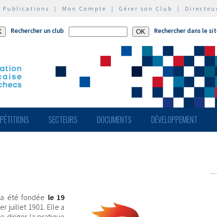
|
Publications
|
Mon Compte
|
Gérer son Club
|
Directeu
Rechercher un club
Rechercher dans le si
PÉTITIONS
SECTEURS
DOCUMENTS
DÉVELOPPEMENT
a été fondée
le 19
r juillet 1901. Elle a
e diriger la pratique