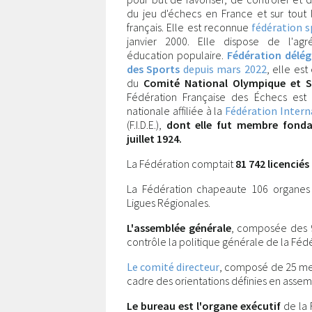
du jeu d'échecs en France et sur tout l
français. Elle est reconnue
fédération s
janvier 2000. Elle dispose de l'ag
éducation populaire.
Fédération délég
des Sports
depuis mars 2022
, elle e
du
Comité National Olympique et Sp
Fédération Française des Échecs est 
nationale affiliée à la
Fédération Intern
(F.I.D.E.),
dont elle fut membre fondat
juillet 1924.
La Fédération comptait
81 742 licenciés
La Fédération chapeaute 106 organes
Ligues Régionales.
L'assemblée générale
, composée des 9
contrôle la politique générale de la Fédé
Le comité directeur
, composé de 25 m
cadre des orientations définies en asse
Le bureau est l'organe exécutif
de la 