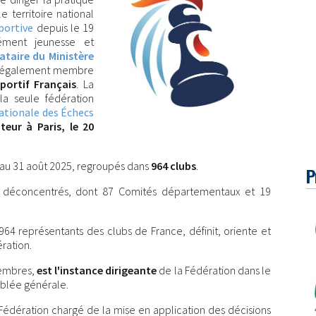
e territoire national
portive
depuis le 19
rément jeunesse et
ataire du Ministère
st également membre
ortif Français
. La
la seule fédération
ationale des Échecs
eur à Paris, le 20
au 31 août 2025, regroupés dans
964 clubs
.
P
 déconcentrés, dont 87 Comités départementaux et 19
64 représentants des clubs de France, définit, oriente et
ration.
embres,
est l'instance dirigeante
de la Fédération dans le
mblée générale.
Fédération chargé de la mise en application des décisions