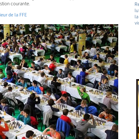
estion courante.
Re
lu
eur de la FFE
l
vi