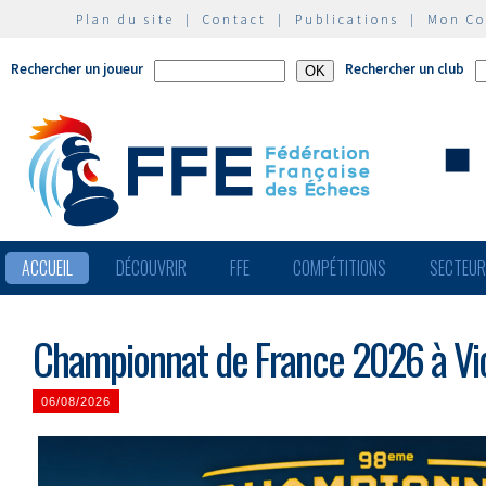
Plan du site
|
Contact
|
Publications
|
Mon C
Rechercher un joueur
Rechercher un club
ACCUEIL
DÉCOUVRIR
FFE
COMPÉTITIONS
SECTEU
Championnat de France 2026 à Vic
06/08/2026